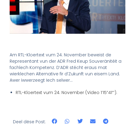
Am RTL-Kloertext vum 24. November beweist de
Representant vun der ADR Fred Keup Souveränitéit a
fachlech Kompetenz. D’ADR stécht eraus mat
wierklechen Alternative fir d’Zukunft vun eisem Land.
Awer iwwerzeegt Iech selwer…
RTL-Kloertext vum 24. November (Video 1’15”41”’).
Deel dëse Post: