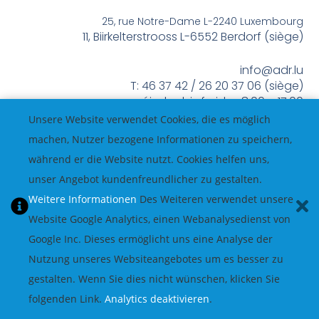
25, rue Notre-Dame L-2240 Luxembourg
11, Biirkelterstrooss L-6552 Berdorf (siège)
info@adr.lu
T: 46 37 42 / 26 20 37 06 (siège)
méindes bis freides 8:00 – 17:00
Unsere Website verwendet Cookies, die es möglich
machen, Nutzer bezogene Informationen zu speichern,
während er die Website nutzt. Cookies helfen uns,
unser Angebot kundenfreundlicher zu gestalten.
Weitere Informationen
Des Weiteren verwendet unsere
Website Google Analytics, einen Webanalysedienst von
Google Inc. Dieses ermöglicht uns eine Analyse der
Nutzung unseres Websiteangebotes um es besser zu
gestalten. Wenn Sie dies nicht wünschen, klicken Sie
folgenden Link.
Analytics deaktivieren
.
© All Rights Reserved.