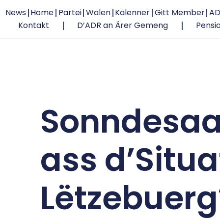
News
Home
Partei
Walen
Kalenner
Gitt Member
AD
Kontakt
D’ADR an Ärer Gemeng
Pensi
Sonndesaa
ass d’Situa
Lëtzebuerg