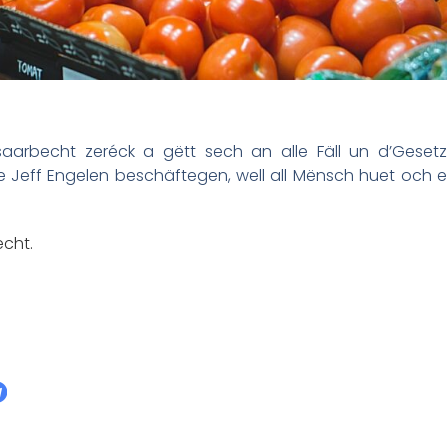
esaarbecht zeréck a gëtt sech an alle Fäll un d’Gesetz
 Jeff Engelen beschäftegen, well all Mënsch huet och e
cht.