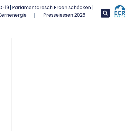
D-19
Parlamentaresch Froen schécken
Kernenergie
Presseiessen 2026