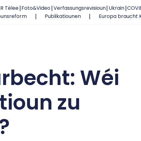
R Tëlee
Foto&Video
Verfassungsrevisioun
Ukrain
COVI
ounsreform
Publikatiounen
Europa braucht 
rbecht: Wéi
tioun zu
?