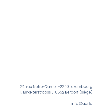
25, rue Notre-Dame L-2240 Luxembourg
11, Biirkelterstrooss L-6552 Berdorf (siège)
info@adr.lu