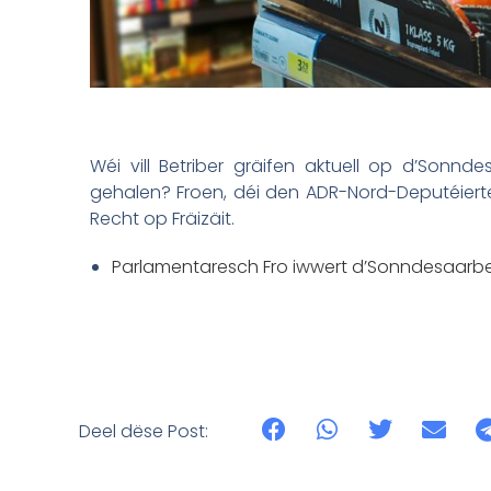
Wéi vill Betriber gräifen aktuell op d’Sonnd
gehalen? Froen, déi den ADR-Nord-Deputéierte
Recht op Fräizäit.
Parlamentaresch Fro iwwert d’Sonndesaarbe
Deel dëse Post: