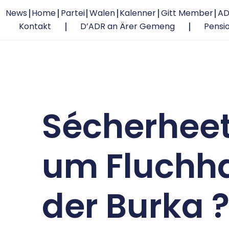
News
Home
Partei
Walen
Kalenner
Gitt Member
AD
Kontakt
D’ADR an Ärer Gemeng
Pensi
Sécherheet
um Fluchha
der Burka 