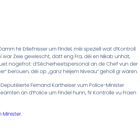
m hir Erliefnisser um Findel, méi speziell wat d’Kontroll
 war Zeie gewiescht, datt eng Fra, déi en Nikab unhat,
 huet nogefrot: d’Sécherheetspersonal an de Chef vun der
zer“ berouen, déi op „ganz héijem Niveau“ geholl gi wären.
Deputéierte Fernand Kartheiser vum Police-Minister
amten an d’Police um Findel hunn, fir Kontrolle vu Fraen
Minister.