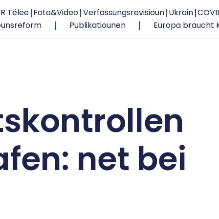
R Tëlee
Foto&Video
Verfassungsrevisioun
Ukrain
COVI
ounsreform
Publikatiounen
Europa braucht 
skontrollen
fen: net bei
?