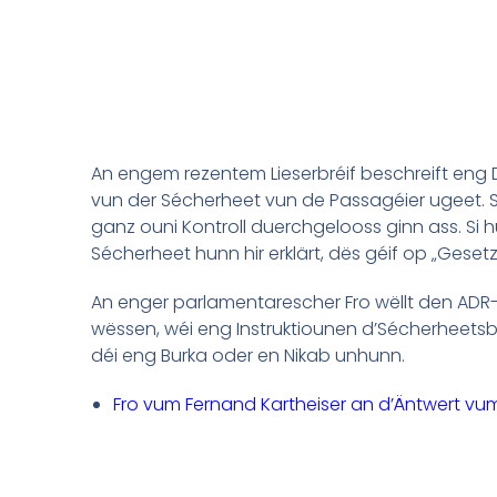
An engem rezentem Lieserbréif beschreift eng Dam
vun der Sécherheet vun de Passagéier ugeet. Si
ganz ouni Kontroll duerchgelooss ginn ass. Si
Sécherheet hunn hir erklärt, dës géif op „Geset
An enger parlamentarescher Fro wëllt den ADR-
wëssen, wéi eng Instruktiounen d’Sécherheetsbe
déi eng Burka oder en Nikab unhunn.
Fro vum Fernand Kartheiser an d’Äntwert vum 