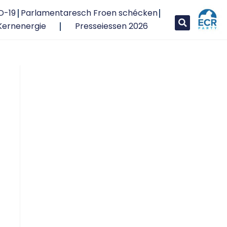
D-19
Parlamentaresch Froen schécken
Kernenergie
Presseiessen 2026