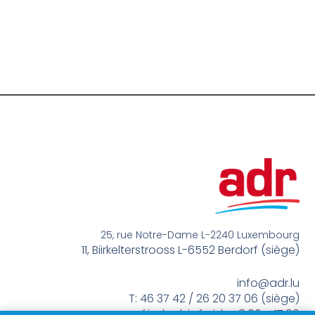
25, rue Notre-Dame L-2240 Luxembourg
11, Biirkelterstrooss L-6552 Berdorf (siège)
info@adr.lu
T: 46 37 42 / 26 20 37 06 (siège)
méindes bis freides 8:00 – 17:00