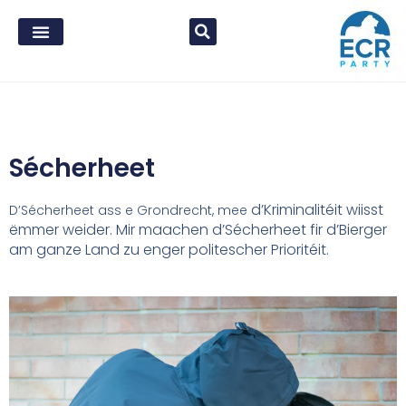
Sécherheet
d’Kriminalitéit wiisst
D’Sécherheet ass e Grondrecht, mee
ëmmer weider.
Mir maachen d’Sécherheet fir d’Bierger
am
ganze Land zu enger politescher Prioritéit.