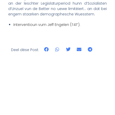
an der leschter Legislaturperiod hunn d’Sozialisten
d’Unzuel vun de Better no uewe limitéiert… an dat bei
engem staarken demographesche Wuesstem.
Interventioun vum Jeff Engelen (1’41”).
Deel dëse Post: