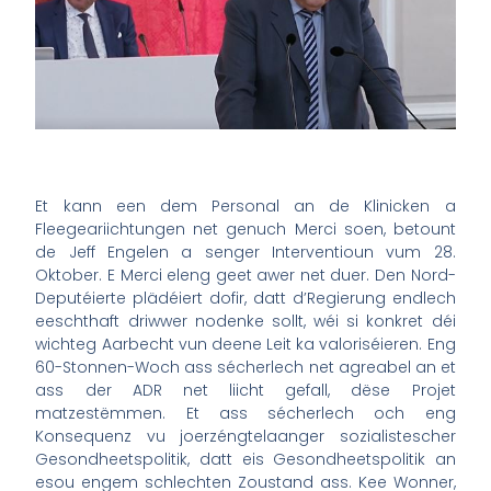
Et kann een dem Personal an de Klinicken a
Fleegeariichtungen net genuch Merci soen, betount
de Jeff Engelen a senger Interventioun vum 28.
Oktober. E Merci eleng geet awer net duer. Den Nord-
Deputéierte plädéiert dofir, datt d’Regierung endlech
eeschthaft driwwer nodenke sollt, wéi si konkret déi
wichteg Aarbecht vun deene Leit ka valoriséieren. Eng
60-Stonnen-Woch ass sécherlech net agreabel an et
ass der ADR net liicht gefall, dëse Projet
matzestëmmen. Et ass sécherlech och eng
Konsequenz vu joerzéngtelaanger sozialistescher
Gesondheetspolitik, datt eis Gesondheetspolitik an
esou engem schlechten Zoustand ass. Kee Wonner,