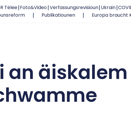
R Tëlee
Foto&Video
Verfassungsrevisioun
Ukrain
COVI
ounsreform
Publikatiounen
Europa braucht 
éi an äiskalem
schwamme