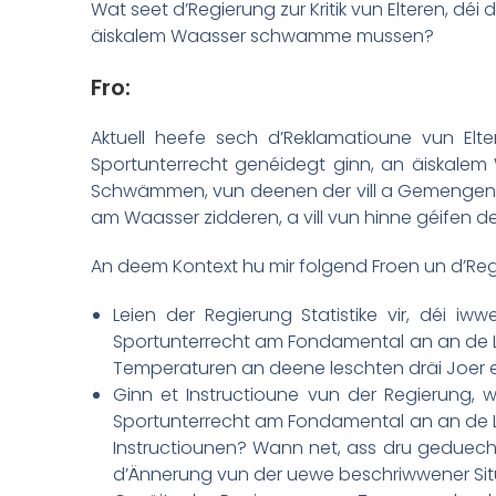
Wat seet d’Regierung zur Kritik vun Elteren, déi
äiskalem Waasser schwamme mussen?
Fro:
Aktuell heefe sech d’Reklamatioune vun Elt
Sportunterrecht genéidegt ginn, an äiskal
Schwämmen, vun deenen der vill a Gemengenhand
am Waasser zidderen, a vill vun hinne géifen d
An deem Kontext hu mir folgend Froen un d’Reg
Leien der Regierung Statistike vir, déi 
Sportunterrecht am Fondamental an an de Ly
Temperaturen an deene leschten dräi Joer 
Ginn et Instructioune vun der Regierung,
Sportunterrecht am Fondamental an an de Ly
Instructiounen? Wann net, ass dru geduecht
d’Ännerung vun der uewe beschriwwener Si