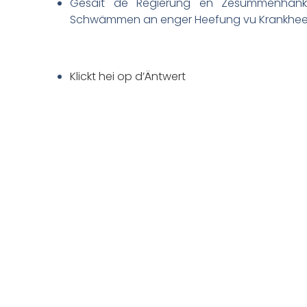
Gesäit de Regierung en Zesummenhank
Schwämmen an enger Heefung vu Krankheets
Klickt hei op d’Äntwert