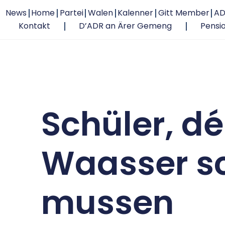
News
Home
Partei
Walen
Kalenner
Gitt Member
AD
Kontakt
D’ADR an Ärer Gemeng
Pensi
Schüler, d
Waasser 
mussen