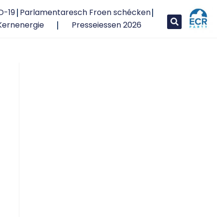
D-19
Parlamentaresch Froen schécken
Kernenergie
Presseiessen 2026