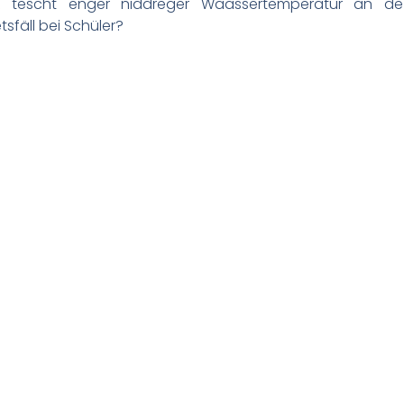
 tëscht enger niddreger Waassertemperatur an de
fäll bei Schüler?