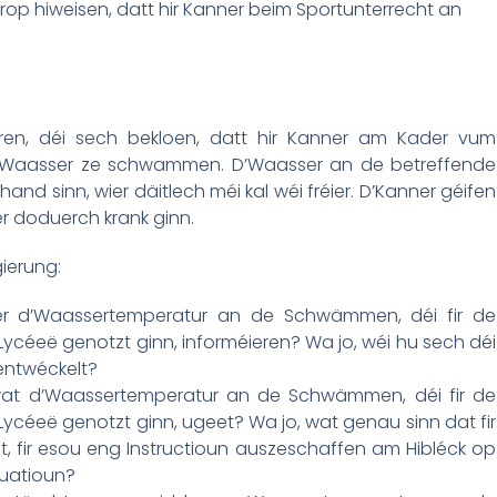
 drop hiweisen, datt hir Kanner beim Sportunterrecht an
eren, déi sech bekloen, datt hir Kanner am Kader vum
em Waasser ze schwammen. D’Waasser an de betreffende
 sinn, wier däitlech méi kal wéi fréier. D’Kanner géifen
er doduerch krank ginn.
ierung:
iwwer d’Waassertemperatur an de Schwämmen, déi fir de
céeë genotzt ginn, informéieren? Wa jo, wéi hu sech déi
entwéckelt?
 wat d’Waassertemperatur an de Schwämmen, déi fir de
céeë genotzt ginn, ugeet? Wa jo, wat genau sinn dat fir
, fir esou eng Instructioun auszeschaffen am Hibléck op
tuatioun?