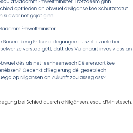
, esou d’Madamm Ëmweltminister. Trotzdeem ginn
chied optrieden an obwuel d’Nilgänse kee Schutzstatut
si awer net gejot ginn.
’Madamm Ëmweltminister:
n, de Bauere keng Entschiedegungen auszebezuele bei
o selwer ze verstoe gëtt, datt dës Vullenaart invasiv ass an
 obwuel dës als net-eenheemesch Déierenaart kee
enéissen? Gedenkt d’Regierung déi gesetzlech
Juegd op Nilgänsen an Zukunft zoulässeg ass?
iedegung bei Schied duerch d’Nilgänsen, esou d’Ministesch.