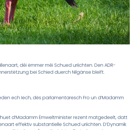
llenaart, déi ëmmer méi Schued uriichten. Den ADR-
nnerstëtzung bei Schied duerch Nilgänse bleift.
bieden ech Iech, dës parlamentaresch Fro un d’Madamm
 huet d’Madamm Ëmweltminister rezent matgedeelt, datt
naart effektiv substantielle Schued uriichten. D’Dynamik