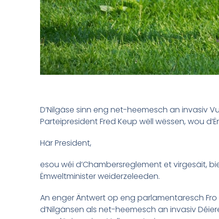
D’Nilgäse sinn eng net-heemesch an invasiv Vu
Parteipresident Fred Keup wëll wëssen, wou d’Ë
Här President,
esou wéi d’Chambersreglement et virgesäit, 
Ëmweltminister weiderzeleeden.
An enger Äntwert op eng parlamentaresch Fro
d’Nilgänsen als net-heemesch an invasiv Déiere