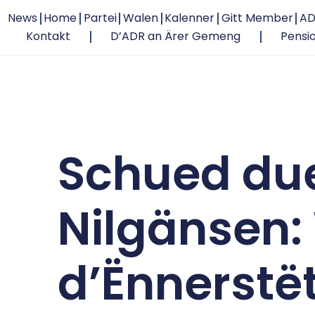
News
Home
Partei
Walen
Kalenner
Gitt Member
AD
Kontakt
D’ADR an Ärer Gemeng
Pensi
Schued du
Nilgänsen: 
d’Ënnerstë