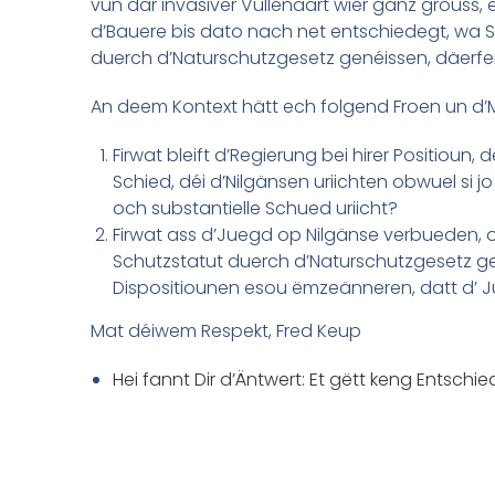
vun där invasiver Vullenaart wier ganz grouss
d’Bauere bis dato nach net entschiedegt, wa S
duerch d’Naturschutzgesetz genéissen, däerfen 
An deem Kontext hätt ech folgend Froen un d
Firwat bleift d’Regierung bei hirer Positiou
Schied, déi d’Nilgänsen uriichten obwuel si j
och substantielle Schued uriicht?
Firwat ass d’Juegd op Nilgänse verbueden,
Schutzstatut duerch d’Naturschutzgesetz g
Dispositiounen esou ëmzeänneren, datt d’ 
Mat déiwem Respekt, Fred Keup
Hei fannt Dir d’Äntwert: Et gëtt keng Entsch