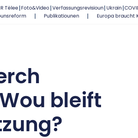
R Tëlee
Foto&Video
Verfassungsrevisioun
Ukrain
COVI
ounsreform
Publikatiounen
Europa braucht 
erch
Wou bleift
tzung?