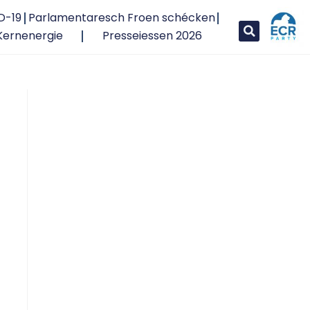
D-19
Parlamentaresch Froen schécken
Kernenergie
Presseiessen 2026