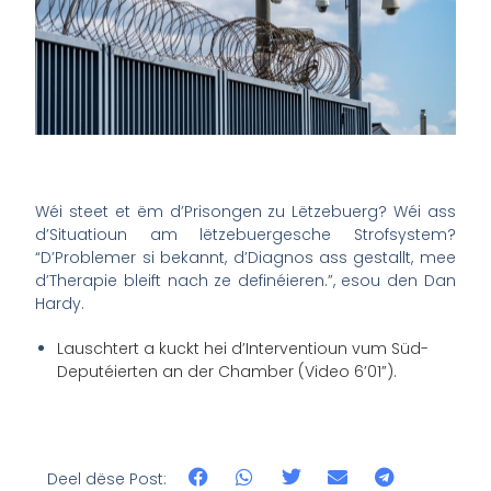
Wéi steet et ëm d’Prisongen zu Lëtzebuerg? Wéi ass
d’Situatioun am lëtzebuergesche Strofsystem?
“D’Problemer si bekannt, d’Diagnos ass gestallt, mee
d’Therapie bleift nach ze definéieren.”, esou den Dan
Hardy.
Lauschtert a kuckt hei d’Interventioun vum Süd-
Deputéierten an der Chamber (Video 6’01”).
Deel dëse Post: