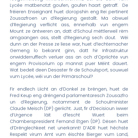
Lycée matbenotzt goufen, goufen haart getraff. De
fréieren Enseignant huet doropshin eng Rei pertinent
Zousazfroen un d’Regierung gestallt. Ma obwuel
d’Regierung verflicht ass, ënnerhalb vun engem
Mount ze äntweren an, datt d’Schoul mëttlerweil rëm
amgaangen ass, stellt d’Regierung sech dout. Wéi
dunn an der Presse ze liese war, huet d’Iechternacher
Gemeng lo bekannt ginn, datt hir Infrastruktur
onwidderrufflech verluer ass an och d’Opriichte vun
engem Provisorium op mannst puer Méint dauert.
Wat bedeit deen Desaster fir de Schoulsport, souwuel
vum Lycée, wéi vun der Primärschoul?
Fir endlech Liicht an d’Donkel ze bréngen, huet de
Fred Keup eng dréngend parlamentaresch Zousazfro
un d’Regierung, notamment de Schoulminister
Claude Meisch (DP) geriicht. Just, fir d’Decisioun iwwer
d’Urgence läit d’lescht Wuert beim
Chamberspresident Fernand Etgen (DP). Dësen huet
d’Drénglechkeet net unerkannt! D’ADR huet héchste
Respekt virum Amt vum éischte Bierger vum Land,