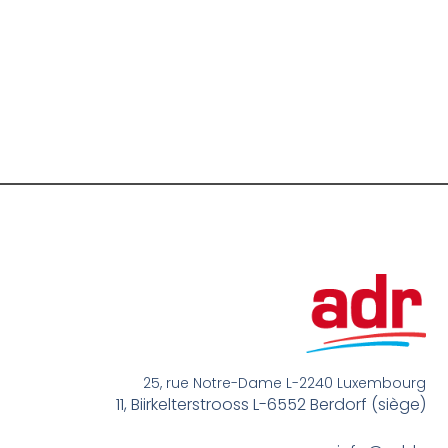
25, rue Notre-Dame L-2240 Luxembourg
11, Biirkelterstrooss L-6552 Berdorf (siège)