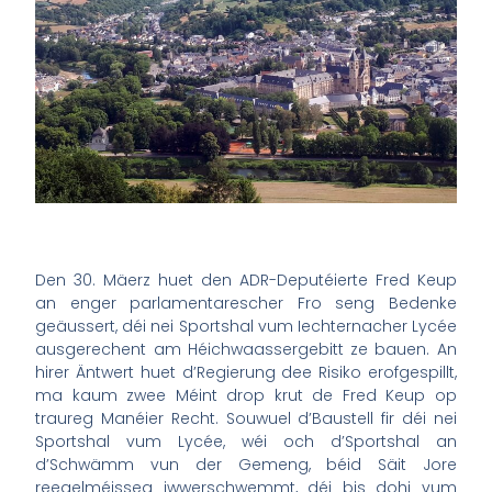
Den 30. Mäerz huet den ADR-Deputéierte Fred Keup
an enger parlamentarescher Fro seng Bedenke
geäussert, déi nei Sportshal vum Iechternacher Lycée
ausgerechent am Héichwaassergebitt ze bauen. An
hirer Äntwert huet d’Regierung dee Risiko erofgespillt,
ma kaum zwee Méint drop krut de Fred Keup op
traureg Manéier Recht. Souwuel d’Baustell fir déi nei
Sportshal vum Lycée, wéi och d’Sportshal an
d’Schwämm vun der Gemeng, béid Säit Jore
reegelméisseg iwwerschwemmt, déi bis dohi vum