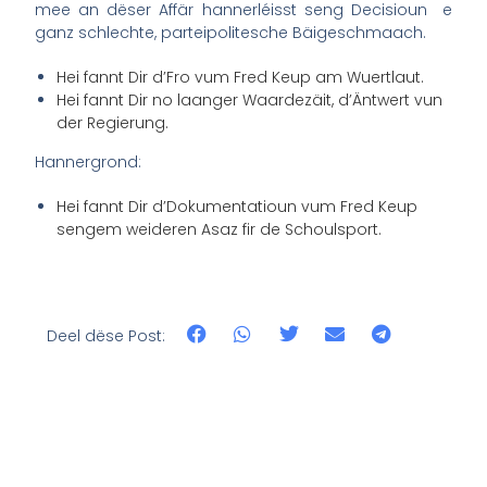
mee an dëser Affär hannerléisst seng Decisioun e
ganz schlechte, parteipolitesche Bäigeschmaach.
Hei fannt Dir d’Fro vum Fred Keup am Wuertlaut.
Hei fannt Dir no laanger Waardezäit, d’Äntwert vun
der Regierung.
Hannergrond:
Hei fannt Dir d’Dokumentatioun vum Fred Keup
sengem weideren Asaz fir de Schoulsport.
Deel dëse Post: