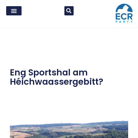
Eng Sportshal am
Héichwaassergebitt?