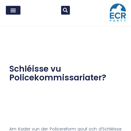
Schléisse vu
Policekommissariater?
Am Kader vun der Policereform gouf och d’Schléisse