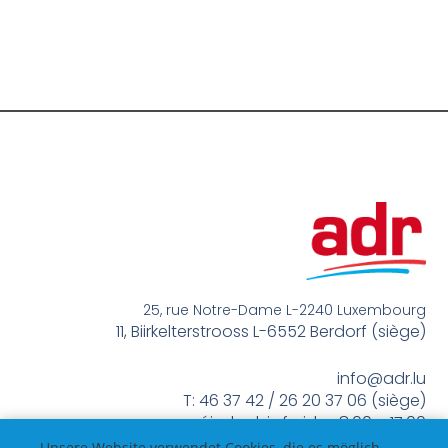
25, rue Notre-Dame L-2240 Luxembourg
11, Biirkelterstrooss L-6552 Berdorf (siège)
info@adr.lu
T: 46 37 42 / 26 20 37 06 (siège)
méindes bis freides 8:00 – 17:00
Unsere Website verwendet Cookies, die es möglich