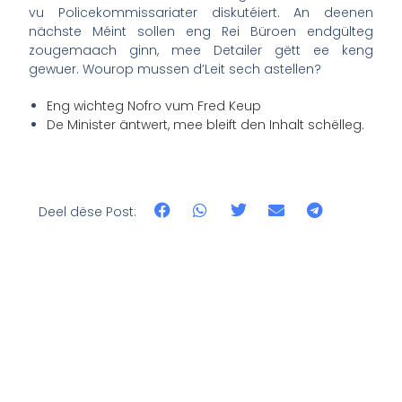
vu Policekommissariater diskutéiert. An deenen
nächste Méint sollen eng Rei Büroen endgülteg
zougemaach ginn, mee Detailer gëtt ee keng
gewuer. Wourop mussen d’Leit sech astellen?
Eng wichteg Nofro vum Fred Keup
De Minister äntwert, mee bleift den Inhalt schëlleg.
Deel dëse Post: