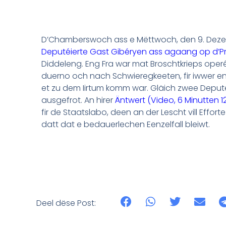
D’Chamberswoch ass e Mëttwoch, den 9. Dez
Deputéierte Gast Gibéryen ass agaang op d’
Diddeleng. Eng Fra war mat Broschtkrieps operéi
duerno och nach Schwieregkeeten, fir iwwer en
et zu dem Iirtum komm war. Gläich zwee Deput
ausgefrot. An hirer
Äntwert
(Video, 6 Minutten 1
fir de Staatslabo, deen an der Lescht vill Effort
datt dat e bedauerlechen Eenzelfall bleiwt.
Deel dëse Post: