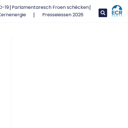
D-19
Parlamentaresch Froen schécken
Kernenergie
Presseiessen 2026