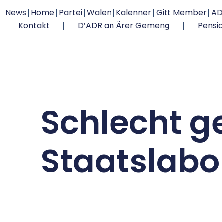
News
Home
Partei
Walen
Kalenner
Gitt Member
AD
Kontakt
D’ADR an Ärer Gemeng
Pensi
Schlecht g
Staatslabo