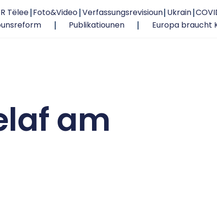
R Tëlee
Foto&Video
Verfassungsrevisioun
Ukrain
COVI
ounsreform
Publikatiounen
Europa braucht 
elaf am