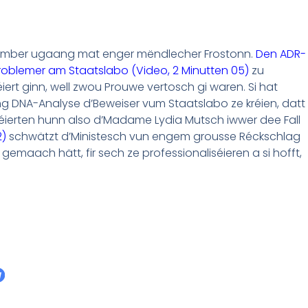
ember ugaang mat enger mëndlecher Frostonn.
Den ADR-
Problemer am Staatslabo
(Video, 2 Minutten 05)
zu
ert ginn, well zwou Prouwe vertosch gi waren. Si hat
g DNA-Analyse d’Beweiser vum Staatslabo ze kréien, datt
éierten hunn also d’Madame Lydia Mutsch iwwer dee Fall
2)
schwätzt d’Ministesch vun engem grousse Réckschlag
e gemaach hätt, fir sech ze professionaliséieren a si hofft,