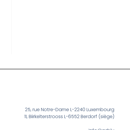
25, rue Notre-Dame L-2240 Luxembourg
11, Biirkelterstrooss L-6552 Berdorf (siège)