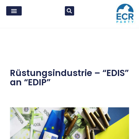
Rüstungsindustrie – “EDIS”
an “EDIP”