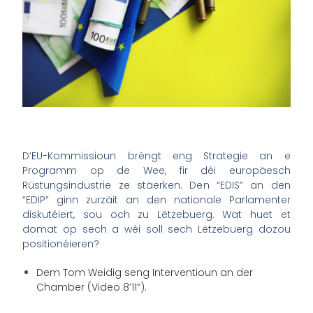
D’EU-Kommissioun bréngt eng Strategie an e
Programm op de Wee, fir déi europäesch
Rüstungsindustrie ze stäerken. Den “EDIS” an den
“EDIP” ginn zurzäit an den nationale Parlamenter
diskutéiert, sou och zu Lëtzebuerg. Wat huet et
domat op sech a wéi soll sech Lëtzebuerg dozou
positionéieren?
Dem Tom Weidig seng Interventioun an der
Chamber (Video 8’11”).