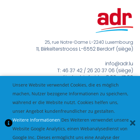
25, rue Notre-Dame L-2240 Luxembourg
11, Biirkelterstrooss L-6552 Berdorf (siège)
info@adr.lu
T: 46 37 42 / 26 20 37 06 (siège)
méindes bis freides 8:00 – 17:00
Unsere Website verwendet Cookies, die es möglich
machen, Nutzer bezogene Informationen zu speichern,
während er die Website nutzt. Cookies helfen uns,
unser Angebot kundenfreundlicher zu gestalten.
Weitere Informationen
Des Weiteren verwendet unsere
Website Google Analytics, einen Webanalysedienst von
Google Inc. Dieses ermöglicht uns eine Analyse der