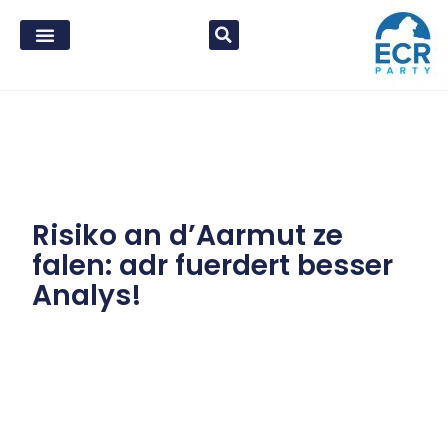
Risiko an d’Aarmut ze
falen: adr fuerdert besser
Analys!