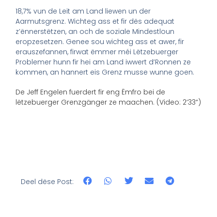
18,7% vun de Leit am Land liewen un der
Aarmutsgrenz. Wichteg ass et fir dës adequat
z’ënnerstëtzen, an och de soziale Mindestloun
eropzesetzen. Genee sou wichteg ass et awer, fir
erauszefannen, firwat ëmmer méi Lëtzebuerger
Problemer hunn fir hei am Land iwwert d’Ronnen ze
kommen, an hannert eis Grenz musse wunne goen.
De Jeff Engelen fuerdert fir eng Ëmfro bei de
lëtzebuerger Grenzgänger ze maachen. (Video: 2’33”)
Deel dëse Post: