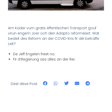
Am Kader vum gratis ëffentlechen Transport gouf
virun engem Joer och den Adapto reforméiert. Wat
bedeit des Reform an der COVID-Kris fir déi betraffe
Leit?
De Jeff Engelen freet no.
Fir d’Regierung ass alles an der Rei.
Deel dëse Post: