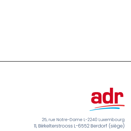
25, rue Notre-Dame L-2240 Luxembourg
11, Biirkelterstrooss L-6552 Berdorf (siège)