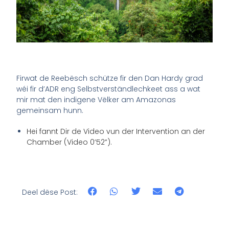
Firwat de Reebësch schütze fir den Dan Hardy grad
wéi fir d’ADR eng Selbstverständlechkeet ass a wat
mir mat den indigene Vëlker am Amazonas
gemeinsam hunn.
Hei fannt Dir de Video vun der Intervention an der
Chamber (Video 0’52”).
Deel dëse Post: