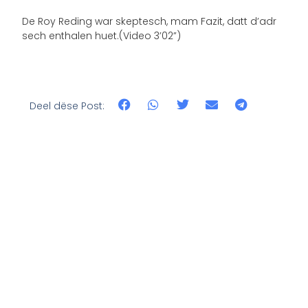
De Roy Reding war skeptesch, mam Fazit, datt d’adr
sech enthalen huet.(Video 3’02”)
Deel dëse Post: