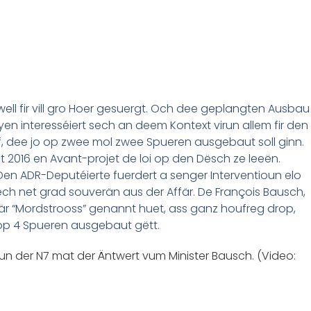
well fir vill gro Hoer gesuergt. Och dee geplangten Ausbau
yen interesséiert sech an deem Kontext virun allem fir den
, dee jo op zwee mol zwee Spueren ausgebaut soll ginn.
 2016 en Avant-projet de loi op den Dësch ze leeën.
 Den ADR-Deputéierte fuerdert a senger Interventioun elo
ech net grad souverän aus der Affär. De François Bausch,
r “Mordstrooss” genannt huet, ass ganz houfreg drop,
 op 4 Spueren ausgebaut gëtt.
n der N7 mat der Äntwert vum Minister Bausch. (Video: