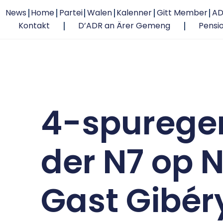
News
Home
Partei
Walen
Kalenner
Gitt Member
AD
Kontakt
D’ADR an Ärer Gemeng
Pensi
4-spurege
der N7 op 
Gast Gibér