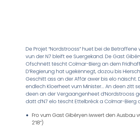
De Projet “Nordstrooss” huet bei de Betraffene 
vun der N7 bleift ee Suergekand. De Gast Gibér
Ofschnëtt tëscht Colmar-Bierg an dem Fridhaff
D’Regierung hat ugekënnegt, dozou bis Hierscht
Geschitt ass an der Affär awer bis elo näischt.
endlech Kloerheet vum Minister… An deen zitt s
deen an der Vergaangenheet d’Nordstrooss gä
datt d’N7 elo tëscht Ettelbréck a Colmar-Bierg
Fro vum Gast Gibéryen iwwert den Ausbau vu
2’18”)