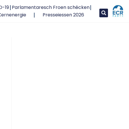
D-19
Parlamentaresch Froen schécken
Kernenergie
Presseiessen 2026