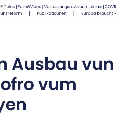
R Tëlee
Foto&Video
Verfassungsrevisioun
Ukrain
COVI
ounsreform
Publikatiounen
Europa braucht 
n Ausbau vun
Nofro vum
yen