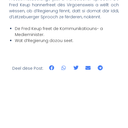
Fred Keup hannerfreet dës Virgoensweis a wëllt och
wëssen, ob d’Regierung fënnt, datt si domat där Iddi,
d’Lëtzebuerger Sprooch ze fërderen, nokënnt.
De Fred Keup freet de Kommunikatiouns- a
Medieminister.
Wat d’Regierung dozou seet.
Deel dëse Post: