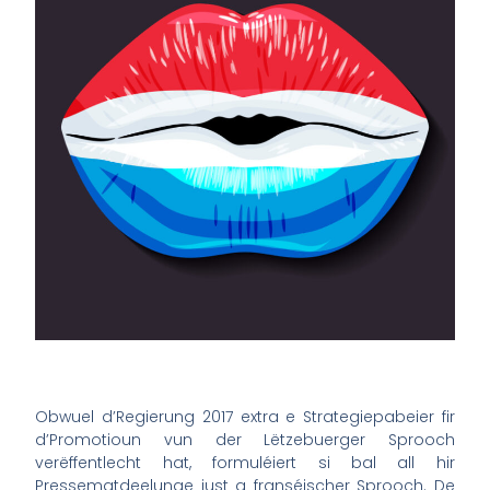
Obwuel d’Regierung 2017 extra e Strategiepabeier fir
d’Promotioun vun der Lëtzebuerger Sprooch
verëffentlecht hat, formuléiert si bal all hir
Pressematdeelunge just a franséischer Sprooch. De