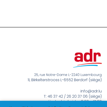
25, rue Notre-Dame L-2240 Luxembourg
11, Biirkelterstrooss L-6552 Berdorf (siège)
info@adr.lu
T: 46 37 42 / 26 20 37 06 (siège)
méindes bis freides 8:00 – 17:00