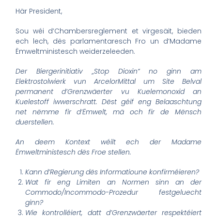
Här President,
Sou wéi d’Chambersreglement et virgesäit, bieden
ech lech, dës parlamentaresch Fro un d’Madame
Ëmweltministesch weiderzeleeden.
Der Biergerinitiativ „Stop Dioxin“ no ginn am
Elektrostolwierk vun ArcelorMittal um Site Belval
permanent d’Grenzwäerter vu Kuelemonoxid an
Kuelestoff iwwerschratt. Dëst géif eng Belaaschtung
net nëmme fir d’Ëmwelt, mä och fir de Mënsch
duerstellen.
An deem Kontext wéilt ech der Madame
Ëmweltministesch dës Froe stellen.
Kann d’Regierung dës Informatioune konfirméieren?
Wat fir eng Limiten an Normen sinn an der
Commodo/Incommodo-Prozedur festgeluecht
ginn?
Wie kontrolléiert, datt d’Grenzwäerter respektéiert