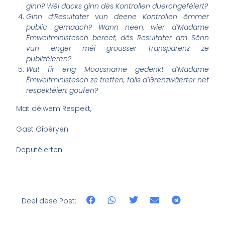
ginn? Wéi dacks ginn dës Kontrollen duerchgeféiert?
Ginn d’Resultater vun deene Kontrollen ëmmer
public gemaach? Wann neen, wier d’Madame
Ëmweltministesch bereet, dës Resultater am Sënn
vun enger méi grousser Transparenz ze
publizéieren?
Wat fir eng Moossname gedenkt d’Madame
Ëmweltministesch ze treffen, falls d’Grenzwäerter net
respektéiert goufen?
Mat déiwem Respekt,
Gast Gibéryen
Deputéierten
Deel dëse Post: