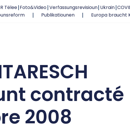
R Tëlee
Foto&Video
Verfassungsrevisioun
Ukrain
COVI
ounsreform
Publikatiounen
Europa braucht 
NTARESCH
nt contracté
re 2008