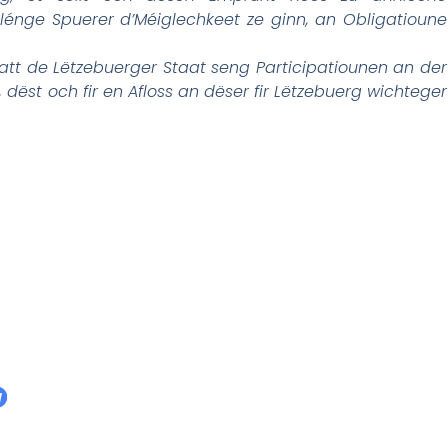
lénge Spuerer d’Méiglechkeet ze ginn, an Obligatioune
att de Lëtzebuerger Staat seng Participatiounen an der
dëst och fir en Afloss an dëser fir Lëtzebuerg wichteger