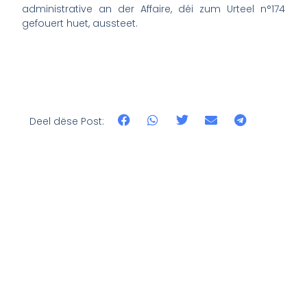
administrative an der Affaire, déi zum Urteel n°174
gefouert huet, aussteet.
Deel dëse Post: