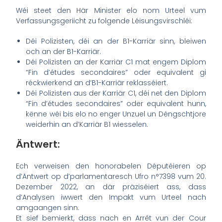
Wéi steet den Här Minister elo nom Urteel vum
Verfassungsgeriicht zu folgende Léisungsvirschléi:
Déi Polizisten, déi an der B1-Karriär sinn, bleiwen
och an der B1-Karriär.
Déi Polizisten an der Karriär C1 mat engem Diplom
“Fin d’études secondaires” oder equivalent gi
réckwierkend an d’B1-Karriär reklasséiert.
Déi Polizisten aus der Karriär C1, déi net den Diplom
“Fin d’études secondaires” oder equivalent hunn,
kënne wéi bis elo no enger Unzuel un Déngschtjore
weiderhin an d’Karriär B1 wiesselen.
Äntwert:
Ech verweisen den honorabelen Députéieren op
d’Äntwert op d’parlamentaresch Ufro n°7398 vum 20.
Dezember 2022, an där präziséiert ass, dass
d’Analysen iwwert den Impakt vum Urteel nach
amgaangen sinn.
Et sief bemierkt, dass nach en Arrêt vun der Cour