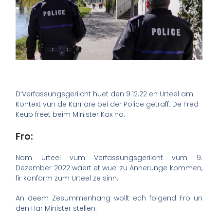
D’Verfassungsgeriicht huet den 9.12.22 en Urteel am
Kontext vun de Karriäre bei der Police getraff. De Fred
Keup freet beim Minister Kox no.
Fro:
Nom Urteel vum Verfassungsgeriicht vum 9.
Dezember 2022 wäert et wuel zu Ännerunge kommen,
fir konform zum Urteel ze sinn.
An deem Zesummenhang wollt ech folgend Fro un
den Här Minister stellen: