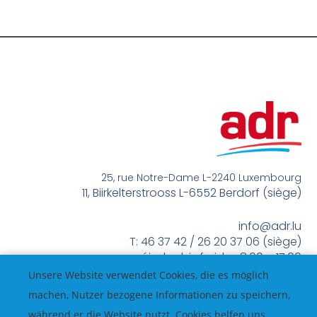
25, rue Notre-Dame L-2240 Luxembourg
11, Biirkelterstrooss L-6552 Berdorf (siège)
info@adr.lu
T: 46 37 42 / 26 20 37 06 (siège)
méindes bis freides 8:00 – 17:00
Unsere Website verwendet Cookies, die es möglich
machen, Nutzer bezogene Informationen zu speichern,
während er die Website nutzt. Cookies helfen uns,