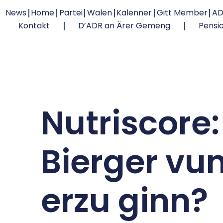
News
Home
Partei
Walen
Kalenner
Gitt Member
AD
Kontakt
D’ADR an Ärer Gemeng
Pensi
Nutriscore:
Bierger vun
erzu ginn?