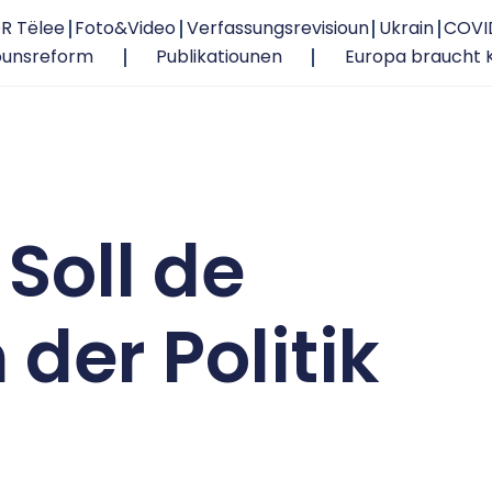
R Tëlee
Foto&Video
Verfassungsrevisioun
Ukrain
COVI
ounsreform
Publikatiounen
Europa braucht 
 Soll de
 der Politik