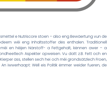
smëttel e Nutriscore stoen – also eng Bewäertung vun de
deem wéi eng Inhaltsstoffer dës enthalen. Traditionell
 méi en héijen Närstoff- a Fettgehalt, kënnen awer – a
ndheetlech Aspekter opweisen. Vu datt z.B. Fett och en
Kierper ass, stellen sech hei och méi grondsätzlech Froen,
n iwwerhaapt: Wëll eis Politik ëmmer weider fueren, de