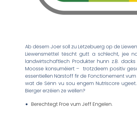
Ab dësem Joer soll zu Lëtzebuerg op de Liewen
Liewensmëttel tëscht gutt a schlecht, jee no
landwirtschaftlech Produkter hunn z.B. dacks
Moosse konsuméiert – trotzdeem positiv geso
essentiellen Närstoff fir de Fonctionement vum 
wat de Sënn vu sou engem Nutriscore ugeet. A
Bierger erzéien ze wëllen?
Berechtegt Froe vum Jeff Engelen.