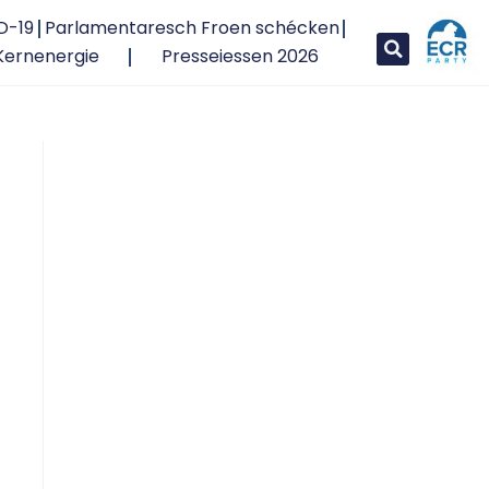
D-19
Parlamentaresch Froen schécken
Kernenergie
Presseiessen 2026