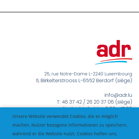
25, rue Notre-Dame L-2240 Luxembourg
11, Biirkelterstrooss L-6552 Berdorf (siège)
info@adr.lu
T: 46 37 42 / 26 20 37 06 (siège)
méindes bis freides 8:00 – 17:00
Unsere Website verwendet Cookies, die es möglich
machen, Nutzer bezogene Informationen zu speichern,
während er die Website nutzt. Cookies helfen uns,