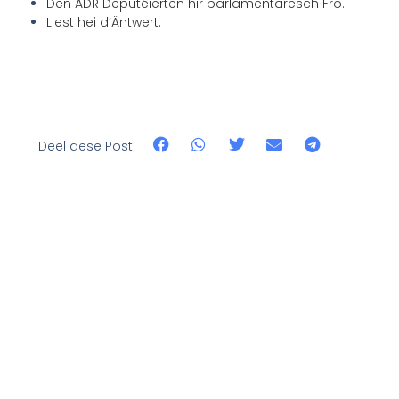
Den ADR Deputéierten hir parlamentaresch Fro.
Liest hei d’Äntwert.
Deel dëse Post: