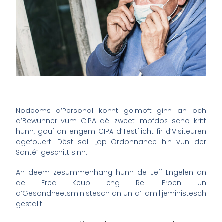
Nodeems d’Personal konnt geimpft ginn an och
d’Bewunner vum CIPA déi zweet Impfdos scho kritt
hunn, gouf an engem CIPA d’Testflicht fir d’Visiteuren
agefouert. Dëst soll „op Ordonnance hin vun der
Santé” geschitt sinn.
An deem Zesummenhang hunn de Jeff Engelen an
de Fred Keup eng Rei Froen un
d’Gesondheetsministesch an un d’Familljeministesch
gestallt.