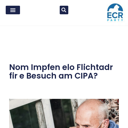
Nom Impfen elo Flichtadr
fir e Besuch am CIPA?