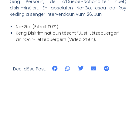
(eng Persoun, déi d’Duebel-Nationalitéit huet)
diskriminéiert. En absoluten No-Go, esou de Roy
Reding a senger Interventioun vum 26. Juni.
No-Go! (Extrait 1’07”).
Keng Diskriminatioun tëscht “Just-Lëtzebuerger”
an “Och-Lëtzebuerger”! (Video 2’50”).
Deel dëse Post: