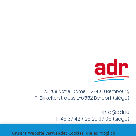
25, rue Notre-Dame L-2240 Luxembourg
11, Biirkelterstrooss L-6552 Berdorf (siège)
info@adr.lu
T: 46 37 42 / 26 20 37 06 (siège)
méindes bis freides 8:00 – 17:00
Unsere Website verwendet Cookies, die es möglich