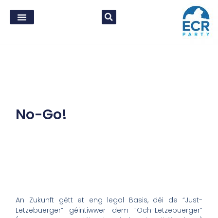
No-Go!
An Zukunft gëtt et eng legal Basis, déi de “Just-
Lëtzebuerger” géintiwwer dem “Och-Lëtzebuerger”