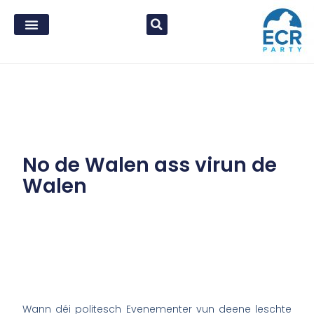
No de Walen ass virun de
Walen
Wann déi politesch Evenementer vun deene leschte