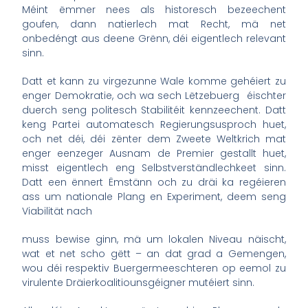
Méint ëmmer nees als historesch bezeechent
goufen, dann natierlech mat Recht, mä net
onbedéngt aus deene Grënn, déi eigentlech relevant
sinn.
Datt et kann zu virgezunne Wale komme gehéiert zu
enger Demokratie, och wa sech Lëtzebuerg éischter
duerch seng politesch Stabilitéit kennzeechent. Datt
keng Partei automatesch Regierungsusproch huet,
och net déi, déi zënter dem Zweete Weltkrich mat
enger eenzeger Ausnam de Premier gestallt huet,
misst eigentlech eng Selbstverständlechkeet sinn.
Datt een ënnert Ëmstänn och zu dräi ka regéieren
ass um nationale Plang en Experiment, deem seng
Viabilität nach
muss bewise ginn, mä um lokalen Niveau näischt,
wat et net scho gëtt – an dat grad a Gemengen,
wou déi respektiv Buergermeeschteren op eemol zu
virulente Dräierkoalitiounsgéigner mutéiert sinn.