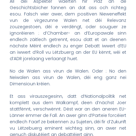
All déi Aspekter wäerten hir Plaz an de
Geschichtsbicher fannen an dat ass och richteg
esou. Falsch wier awer, dem positiven Nieweneffekt
vun de virgezunne Walen net déi Relevanz
zouzegestoen, déi e verdéngt, oder souguer ze
ignoréieren : d’Chamber- an d’Europawale sinn
endlech zäitlech getrennt, esou datt et an deenen
nächste Méint endlech zu enger Debatt iwwert d’EU
an iwwert d’Roll vu Lëtzbuerg an der EU kënnt, wéi et
d’ADR jorelaang verlaangt huet.
No de Walen ass virun de Walen. Oder : No den
Neiwalen ass virun de Walen, déi eng ganz nei
Dimensioun kréien.
Et ass virauszegesinn, datt d’Nationalpolitik net
komplett aus dem Walkampf, deen d’nächst Joer
stattfënnt, verschwënnt. Dëst war an den aneren EU-
Länner ëmmer de Fall. An awer ginn d’Parteie forcéiert
endlech Faarf ze bekennen zu Sujeten, déi fir d’Zukunft
vu Lëtzebuerg eminent wichteg sinn, an awer net
genuch diskutéiert an debattéiert ginn.