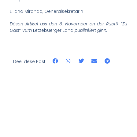
Liliana Miranda, Generalsekretärin
Dësen Artikel ass den 8. November an der Rubrik “Zu
Gast” vum
Lëtzebuerger Land
publizéiert ginn.
Deel dëse Post: