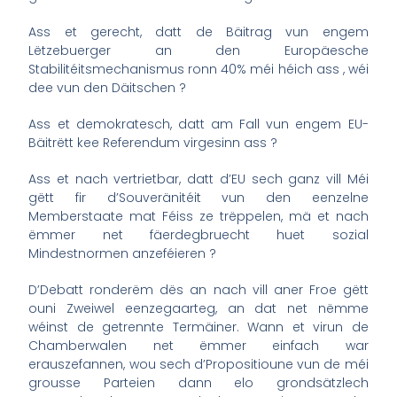
Ass et gerecht, datt de Bäitrag vun engem
Lëtzebuerger an den Europäesche
Stabilitéitsmechanismus ronn 40% méi héich ass , wéi
dee vun den Däitschen ?
Ass et demokratesch, datt am Fall vun engem EU-
Bäitrëtt kee Referendum virgesinn ass ?
Ass et nach vertrietbar, datt d’EU sech ganz vill Méi
gëtt fir d’Souveränitéit vun den eenzelne
Memberstaate mat Féiss ze trëppelen, mä et nach
ëmmer net fäerdegbruecht huet sozial
Mindestnormen anzeféieren ?
D’Debatt ronderëm dës an nach vill aner Froe gëtt
ouni Zweiwel eenzegaarteg, an dat net nëmme
wéinst de getrennte Termäiner. Wann et virun de
Chamberwalen net ëmmer einfach war
erauszefannen, wou sech d’Propositioune vun de méi
grousse Parteien dann elo grondsätzlech