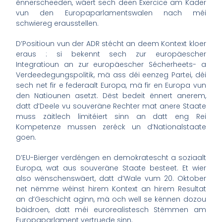
ënnerscheeden, wäert sech deen Exercice am Kader
vun den Europaparlamentswalen nach méi
schwiereg erausstellen.
D’Positioun vun der ADR stécht an deem Kontext kloer
eraus : si bekennt sech zur europäescher
Integratioun an zur europäescher Sécherheets- a
Verdeedegungspolitik, mä ass déi eenzeg Partei, déi
sech net fir e federaalt Europa, mä fir en Europa vun
den Natiounen asetzt. Dëst bedeit ënnert anerem,
datt d’Deele vu souveräne Rechter mat anere Staate
muss zäitlech limitéiert sinn an datt eng Rei
Kompetenze mussen zeréck un d’Nationalstaate
goen.
D’EU-Bierger verdéngen en demokratescht a soziaalt
Europa, wat aus souveräne Staate besteet. Et wier
also wënschenswäert, datt d’Wale vum 20. Oktober
net nëmme wéinst hirem Kontext an hirem Resultat
an d’Geschicht aginn, mä och well se kënnen dozou
bäidroen, datt méi eurorealistesch Stëmmen am
Europaparlament vertruede sinn.