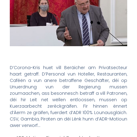
D’Corona-Kris huet vill Beräicher am Privatsecteur
haart getraff. D’Personal vun Hoteller, Restauranten,
Caféën a vun anere betraffene Geschäfter, déi op
Unuerdnung vun der Regierung mussen
zoumaachen, ass besonnesch betraff a vill Patronen,
déi hir Leit net wëllen entloossen, mussen op
Kuerzaarbecht zeréckgräifen. Fir hinnen ënnert
d’Äerm ze gräifen, fuerdert d’ADR 100% Lounausgläich.
CSV, Gambia, Piraten an déi Lénk hunn d’ADR-Motioun
awer verworf…