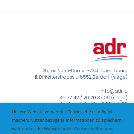
25, rue Notre-Dame L-2240 Luxembourg
11, Biirkelterstrooss L-6552 Berdorf (siège)
info@adr.lu
T: 46 37 42 / 26 20 37 06 (siège)
méindes bis freides 8:00 – 17:00
Unsere Website verwendet Cookies, die es möglich
machen, Nutzer bezogene Informationen zu speichern,
während er die Website nutzt. Cookies helfen uns,