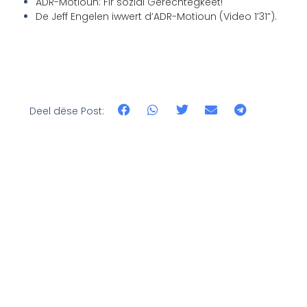
ADR-Motioun: Fir sozial Gerechtegkeet!
De Jeff Engelen iwwert d’ADR-Motioun (Video 1’31”).
Deel dëse Post: