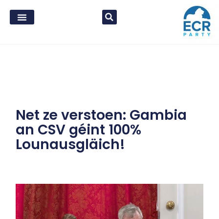
Net ze verstoen: Gambia
an CSV géint 100%
Lounausgläich!