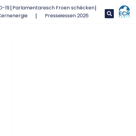
D-19
Parlamentaresch Froen schécken
Kernenergie
Presseiessen 2026