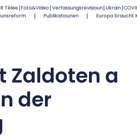
R Tëlee
Foto&Video
Verfassungsrevisioun
Ukrain
COVI
ounsreform
Publikatiounen
Europa braucht 
t Zaldoten a
an der
g