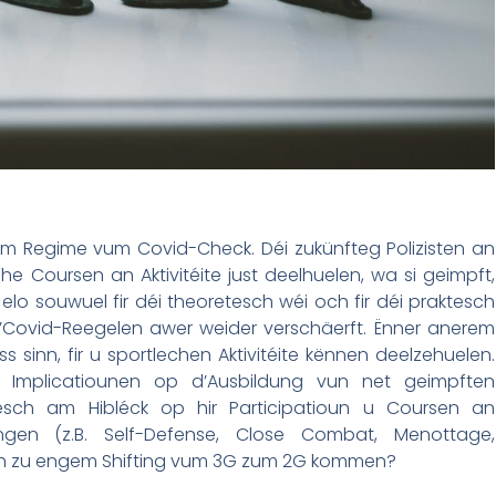
dem Regime vum Covid-Check. Déi zukünfteg Polizisten an
he Coursen an Aktivitéite just deelhuelen, wa si geimpft,
elo souwuel fir déi theoretesch wéi och fir déi praktesch
d’Covid-Reegelen awer weider verschäerft. Ënner anerem
s sinn, fir u sportlechen Aktivitéite kënnen deelzehuelen.
 Implicatiounen op d’Ausbildung vun net geimpften
nesch am Hibléck op hir Participatioun u Coursen an
aangen (z.B. Self-Defense, Close Combat, Menottage,
äich zu engem Shifting vum 3G zum 2G kommen?