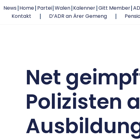
News
Home
Partei
Walen
Kalenner
Gitt Member
AD
Kontakt
D’ADR an Ärer Gemeng
Pensi
Net geimpf
Polizisten 
Ausbildun