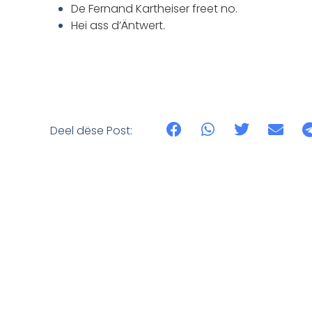
De Fernand Kartheiser freet no.
Hei ass d’Äntwert.
Deel dëse Post: