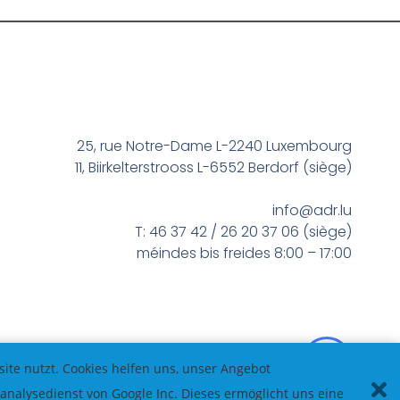
25, rue Notre-Dame L-2240 Luxembourg
11, Biirkelterstrooss L-6552 Berdorf (siège)
info@adr.lu
T: 46 37 42 / 26 20 37 06 (siège)
méindes bis freides 8:00 – 17:00
te nutzt. Cookies helfen uns, unser Angebot
nalysedienst von Google Inc. Dieses ermöglicht uns eine