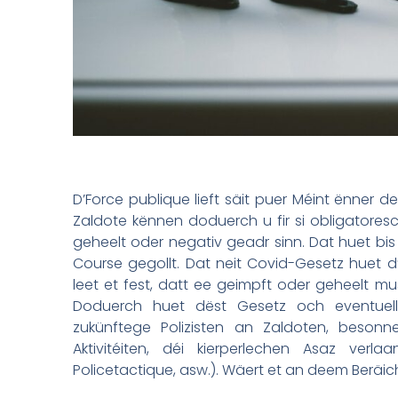
D’Force publique lieft säit puer Méint ënner 
Zaldote kënnen doduerch u fir si obligatoresc
geheelt oder negativ geadr sinn. Dat huet bis 
Course gegollt. Dat neit Covid-Gesetz huet 
leet et fest, datt ee geimpft oder geheelt mus
Doduerch huet dëst Gesetz och eventuell
zukünftege Polizisten an Zaldoten, beson
Aktivitéiten, déi kierperlechen Asaz verl
Policetactique, asw.). Wäert et an deem Ber