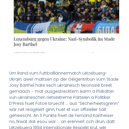
Um Rand vum Futtballlännermatch Lëtzebuerg-
Ukrain, awer mattsen op der Géigentribün vum Stade
Josy Barthel hate sech ukrainesch Neonazië breet
gemaach – mat ausgestrecktem Aarm a Plakatter
vun ukraineschen rietsextreme Parteien a Politiker.
D’Press huet Fotoë bruecht … aus “Sécherheetsgrënn”
wär net reagéiert ginn, huet et vun offizieller Säit
geheescht. An 11 Punkte freet de Fernand Kartheiser
no, firwat dat esou war … an erënnert och drun, datt
Lëtzebuerg 1994 internationale Respekt krut, wéi