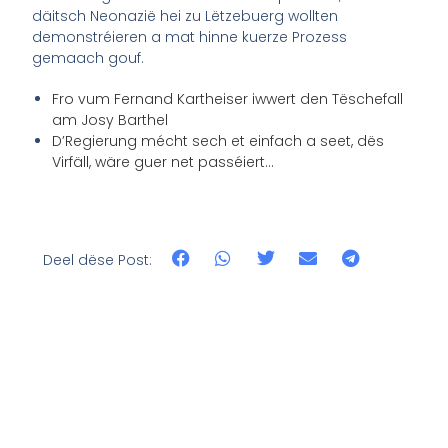
däitsch Neonazië hei zu Lëtzebuerg wollten
demonstréieren a mat hinne kuerze Prozess
gemaach gouf.
Fro vum Fernand Kartheiser iwwert den Tëschefall
am Josy Barthel
D’Regierung mécht sech et einfach a seet, dës
Virfäll, wäre guer net passéiert…
Deel dëse Post: