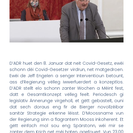
D’ADR huet den 8. Januar dat neit Covid-Gesetz, ewéi
schonn déi Covid-Gesetzer virdrun, net matgedroen.
Ewéi de Jeff Engelen a senger Interventioun betount,
ass d’Regierung vëlleg iwwerfuerdert a konzeptlos.
D’ADR stellt elo schonn zanter Wochen a Méint fest,
datt e Gesamtkonzept vëlleg feelt. Periodesch gi
legislativ Ännerunge virgeholl, et gëtt gebastelt, ouni
dat sech doraus eng fir de Bierger novollzéibar
sanitär Strategie erkenne léisst. D’Moossname vun
der Regierung sinn a flagrantem Mooss inkoherent. Et
gëtt einfach mol sou eng Spärstonn, wéi mir se
zanter dem Krich net méi haten, agefouert. Vun 23:00