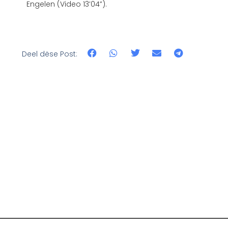
Engelen (Video 13’04”).
Deel dëse Post: