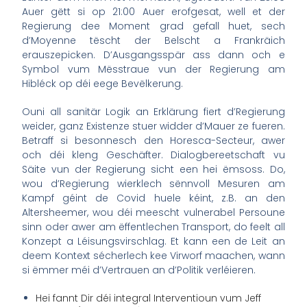
Auer gëtt
si
op 21:00 Auer erofgesat, well et der
Regierung dee Moment grad gefall huet, sech
d’Moyenne tëscht der Belscht a Frankräich
erauszepicken. D’Ausgangsspär ass dann och e
Symbol vum Mësstraue vun der Regierung am
Hibléck op déi eege Bevëlkerung.
Ouni all sanitär Logik an Erklärung fiert d’Regierung
weider, ganz Existenze stuer widder d’Mauer ze fueren.
Betraff si besonnesch den Horesca-Secteur, awer
och déi kleng Geschäfter. Dialogbereetschaft vu
Säite vun der Regierung sicht een hei ëmsoss. Do,
wou d’Regierung wierklech sënnvoll Mesuren am
Kampf géint de Covid huele kéint, z.B. an den
Altersheemer, wou déi meescht vulnerabel Persoune
sinn oder awer am ëffentlechen Transport, do feelt all
Konzept a Léisungsvirschlag. Et kann een de Leit an
deem Kontext sécherlech kee Virworf maachen, wann
si
ëmmer méi d’Vertrauen an d’Politik verléieren.
Hei fannt Dir déi integral Interventioun vum Jeff