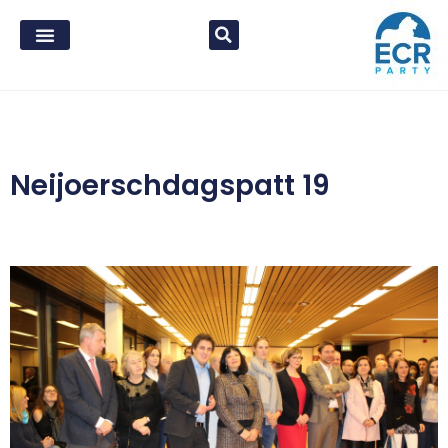
Neijoerschdagspatt 19