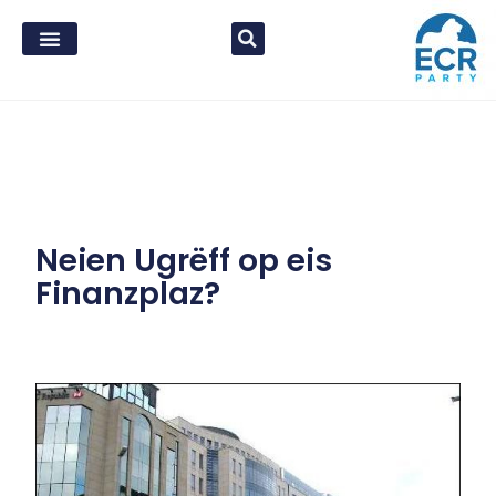
Neien Ugrëff op eis
Finanzplaz?