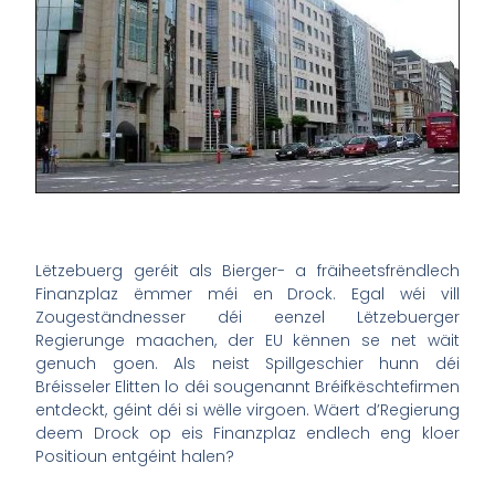
Lëtzebuerg geréit als Bierger- a fräiheetsfrëndlech
Finanzplaz ëmmer méi en Drock. Egal wéi vill
Zougeständnesser déi eenzel Lëtzebuerger
Regierunge maachen, der EU kënnen se net wäit
genuch goen. Als neist Spillgeschier hunn déi
Bréisseler Elitten lo déi sougenannt Bréifkëschtefirmen
entdeckt, géint déi si wëlle virgoen. Wäert d’Regierung
deem Drock op eis Finanzplaz endlech eng kloer
Positioun entgéint halen?