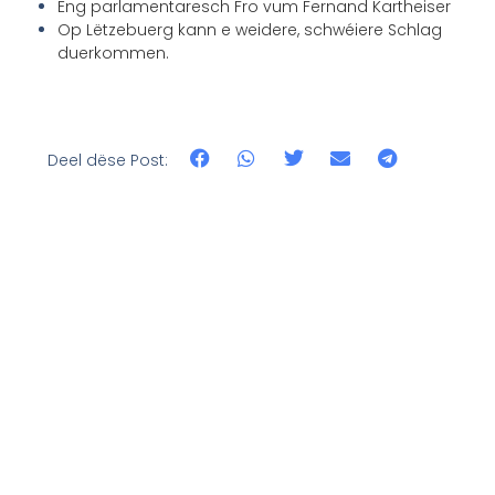
Eng parlamentaresch Fro vum Fernand Kartheiser
Op Lëtzebuerg kann e weidere, schwéiere Schlag
duerkommen.
Deel dëse Post: