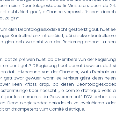
deen neien Deontologieskodex fir Ministeren, deen de 24.
l publizéiert gouf, d’Chance verpasst, fir sech duerch
t ze ginn.
vum alen Deontologieskodex liicht gestäerkt gouf, huet ee
er Kontrollinstanz intresséiert, déi si selwer kontrolléiere
e ginn och weiderhi vun der Regierung ernannt a sinn
an, dat ze préiwen huet, ob d’Membere vun der Regierung
er ernannt gëtt? D’Regierung huet domat bewisen, datt si
ss an datt d’Meenung vun der Chamber, wat d’Verhale vu
ber gëtt zwar gewuer, wann ee Minister géint deen neien
t awer keen Afloss drop, ob dësen Deontologieskodex
 Bestëmmunge kloer heescht: „Le comité d’éthique veille à
rrêté par les membres du Gouvernement.“ D’Chamber ass
ien Deontologieskodex periodesch ze evaluéieren oder
fält an d’Kompetenz vum Comité d’éthique.