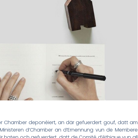
r Chamber deponéiert, an där gefuerdert gouf, datt am
r Ministeren d’Chamber an d’Ernennung vun de Membere
 haten och gefuerdert, datt de Comité d’éthique vun all