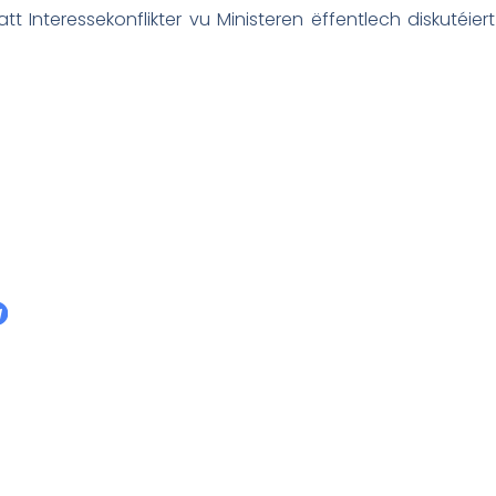
t Interessekonflikter vu Ministeren ëffentlech diskutéiert