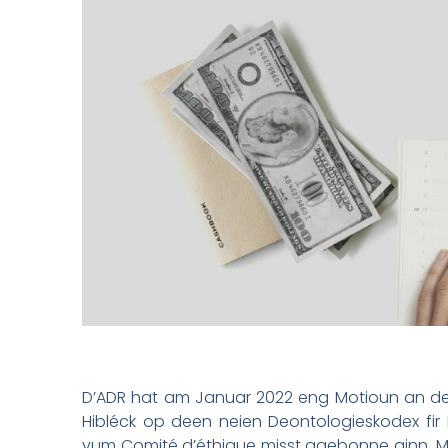
D’ADR hat am Januar 2022 eng Motioun an de
Hibléck op deen neien Deontologieskodex fi
vum Comité d’éthique misst agebonne ginn. Mir