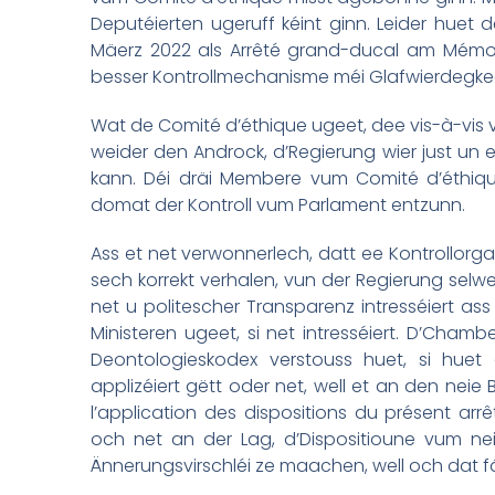
Deputéierten ugeruff kéint ginn. Leider huet 
Mäerz 2022 als Arrêté grand-ducal am Mémoria
besser Kontrollmechanisme méi Glafwierdegkee
Wat de Comité d’éthique ugeet, dee vis-à-vis 
weider den Androck, d’Regierung wier just un eng
kann. Déi dräi Membere vum Comité d’éthiqu
domat der Kontroll vum Parlament entzunn.
Ass et net verwonnerlech, datt ee Kontrollorg
sech korrekt verhalen, vun der Regierung selw
net u politescher Transparenz intresséiert a
Ministeren ugeet, si net intresséiert. D’Cham
Deontologieskodex verstouss huet, si hue
applizéiert gëtt oder net, well et an den neie
l’application des dispositions du présent a
och net an der Lag, d’Dispositioune vum ne
Ännerungsvirschléi ze maachen, well och dat 