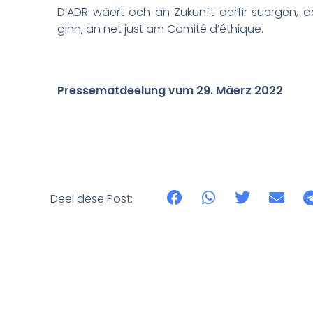
D’ADR wäert och an Zukunft derfir suergen, dat
ginn, an net just am Comité d’éthique.
Pressematdeelung vum 29. Mäerz 2022
Deel dëse Post: