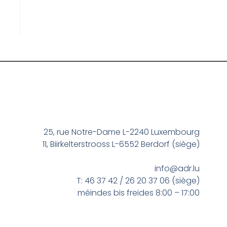
25, rue Notre-Dame L-2240 Luxembourg
11, Biirkelterstrooss L-6552 Berdorf (siège)
info@adr.lu
T: 46 37 42 / 26 20 37 06 (siège)
méindes bis freides 8:00 – 17:00