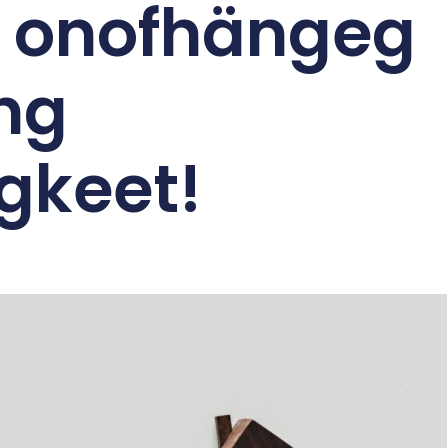
n onofhängeg
eng
gkeet!