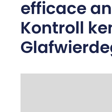
efficace a
Kontroll k
Glafwierde