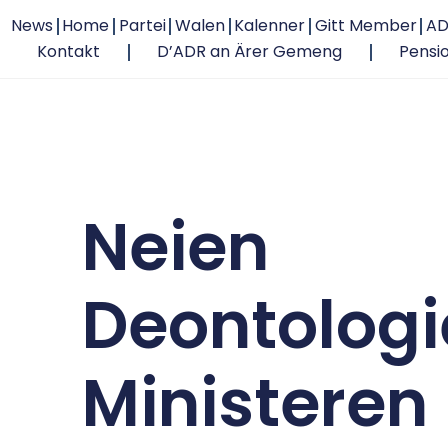
News
Home
Partei
Walen
Kalenner
Gitt Member
AD
Kontakt
D’ADR an Ärer Gemeng
Pensi
Neien
Deontologi
Ministeren 