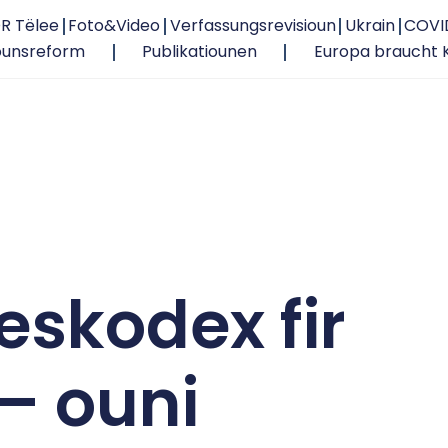
R Tëlee
Foto&Video
Verfassungsrevisioun
Ukrain
COVI
ounsreform
Publikatiounen
Europa braucht 
eskodex fir
– ouni