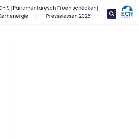
D-19
Parlamentaresch Froen schécken
Kernenergie
Presseiessen 2026