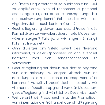
déi Ëmstellung virbereet, fir se pünktlech zum 1. Juli
ze applizéieren? Sinn si technesch a personell
esou opgestallt, datt et net zu Verzögerunge bäi
der Ausliwwerung kënnt? Falls net, bis wéini ass
virgesinn, datt si sech konforméieren?
Geet d’Regierung dovun aus, datt d’Fraise fir dës
Formalitéiten ze verwalten, duerch dës Moossnam
wäerte steigen? Falls jo, a wéi engem Ëmfang?
Falls net, firwat net?
Ginn d’Bierger am Virfeld iwwert dës Neierung
informéiert, fir deier Oppräisser an och eventuell
Konflikter mat den Déngschtleeschter ze
vermeiden?
Geet d’Regierung net dovun aus, datt et opgrond
vun där Neierung zu engem Abroch vun de
Bestellungen am ënneschte Präissegment kéint
kommen? Vu wéi vill zousätzlechen, respektiv wéi
vill manner Recetten opgrond vun där Moossnam
geet d’Regierung fir d’Méint Juli bis Dezember aus?
Wéi verdréit déi Praxis sech mat der Promotioun
vum internationale Fräihandel duerch d’Regierung