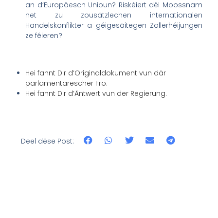
an d’Europäesch Unioun? Riskéiert déi Moossnam
net zu zousätzlechen internationalen
Handelskonflikter a géigesäitegen Zollerhéijungen
ze féieren?
Hei fannt Dir d’Originaldokument vun där
parlamentarescher Fro.
Hei fannt Dir d’Äntwert vun der Regierung.
Deel dëse Post: