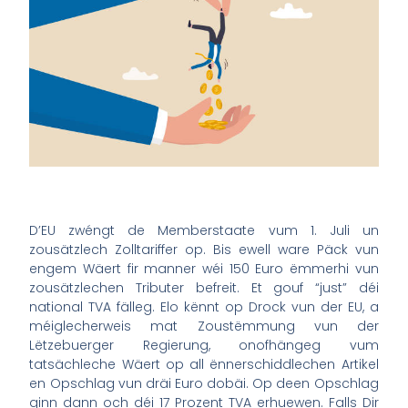
D’EU zwéngt de Memberstaate vum 1. Juli un
zousätzlech Zolltariffer op. Bis ewell ware Päck vun
engem Wäert fir manner wéi 150 Euro ëmmerhi vun
zousätzlechen Tributer befreit. Et gouf “just” déi
national TVA fälleg. Elo kënnt op Drock vun der EU, a
méiglecherweis mat Zoustëmmung vun der
Lëtzebuerger Regierung, onofhängeg vum
tatsächleche Wäert op all ënnerschiddlechen Artikel
en Opschlag vun dräi Euro dobäi. Op deen Opschlag
ginn dann och déi 17 Prozent TVA erhuewen. Falls Dir