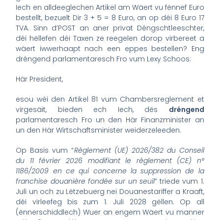
Iech en alldeeglechen Artikel am Wäert vu fënnef Euro
bestellt, bezuelt Dir 3 + 5 = 8 Euro, an op déi 8 Euro 17
TVA. Sinn d’POST an aner privat Déngschtleeschter,
déi hëllefen déi Taxen ze reegelen dorop virbereet a
wäert iwwerhaapt nach een eppes bestellen? Eng
dréngend parlamentaresch Fro vum Lexy Schoos:
Här President,
esou wéi den Artikel 81 vum Chambersreglement et
virgesäit, bieden ech Iech, dës
dréngend
parlamentaresch Fro un den Här Finanzminister an
un den Här Wirtschaftsminister weiderzeleeden.
Op Basis vum “
Règlement (UE) 2026/382 du Conseil
du 11 février 2026 modifiant le règlement (CE) n°
1186/2009 en ce qui concerne la suppression de la
franchise douanière fondée sur un seuil
” triede vum 1.
Juli un och zu Lëtzebuerg nei Douanestariffer a Kraaft,
déi virleefeg bis zum 1. Juli 2028 gëllen. Op all
(ënnerschiddlech) Wuer an engem Wäert vu manner