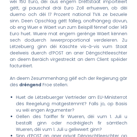
wéi 150 Euro, déi aus engem Drëttstaat importéiert
gëtt, gi pauschal dräi Euro Zoll erhuewen, ob déi
duerno och déi 17 Prozent national TVA ze bezuele
sinn. Deen Opschlag gëtt fälleg, onofhängeg dovun,
ob eng Wuer e Wäert vun zum Beispill fënnef oder 149
Euro huet. Wuere mat engem gerénge Wäert kënnen
sech doduerch iwwerproportional verdeieren. Zu
Lëtzebuerg ginn déi Käschte vis-à-vis vum Staat
deelweis duerch d’POST an aner Déngschtleeschter
an deem Beräich virgestreckt an dem Client spéider
facturéiert.
An deem Zesummenhang géif ech der Regierung gär
dës
dréngend
Froe stellen:
Huet de Lëtzebuerger Vertrieder am EU-Ministerrot
dës Reegelung matgestëmmt? Falls jo, op Basis
vu wéi engen Argumenter?
Gëllen dës Tariffer fir Wueren, déi vum 1. Juli u
bestallt ginn oder nodréiglech fir sämtlech
Wueren, déi vum 1. Juli u geliwwert ginn?
Sinn d’POST an aner privat Déngschtleeschter op