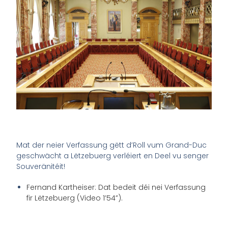
Mat der neier Verfassung gëtt d’Roll vum Grand-Duc
geschwächt a Lëtzebuerg verléiert en Deel vu senger
Souveränitéit!
Fernand Kartheiser: Dat bedeit déi nei Verfassung
fir Lëtzebuerg (Video 1’54”).