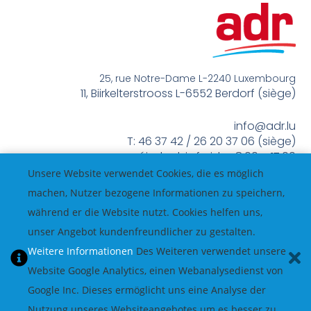
25, rue Notre-Dame L-2240 Luxembourg
11, Biirkelterstrooss L-6552 Berdorf (siège)
info@adr.lu
T: 46 37 42 / 26 20 37 06 (siège)
méindes bis freides 8:00 – 17:00
Unsere Website verwendet Cookies, die es möglich
machen, Nutzer bezogene Informationen zu speichern,
während er die Website nutzt. Cookies helfen uns,
unser Angebot kundenfreundlicher zu gestalten.
Weitere Informationen
Des Weiteren verwendet unsere
Website Google Analytics, einen Webanalysedienst von
Google Inc. Dieses ermöglicht uns eine Analyse der
Nutzung unseres Websiteangebotes um es besser zu