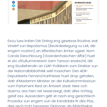
Esou lues kréien Déi Gréng eng gewësse Routine, wat
Virwërf vun Nepotismus (Beviirdeelegung vu Leit, déi
engem nostinn) an ëffentlechen Ämter ugeet. Nom
Carole Dieschbourg (Gaardenhaischen-Affär) huet
et elo d’Kulturministerin Sam Tanson erwëscht, déi
eng Studiefrëndin an LSAP-Politikerin zum Direkter vun
der Nationalbibliothéik wëll maachen. Den ADR-
Deputéierte Fernand Kartheiser huet drop gehalen,
datt d’Madamm Minister an der Kulturkommissioun
vum Parlament Ried an Äntwert steet. Mee och
duerno, ass hien net iwwerzeegt, datt alles richteg
gelaf ass. Ausserdem gëtt et nach eng geriichtlech
Prozedur vun engem vun de Kandidate fir dës Plaz,
dee sech trotz besseren Diplomer als Bibliothekar,