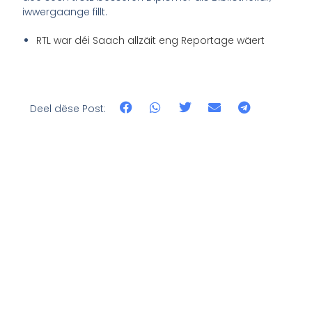
iwwergaange fillt.
RTL war déi Saach allzäit eng Reportage wäert
Deel dëse Post: