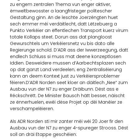
zu engem zentralen Thema vun enger aktiver,
ëmweltbewosster a laangfristeger politescher
Gestaltung ginn. An de leschte Joerzéngten huet
sech ëmmer méi verdäitlecht, datt Lëtzebuerg a
Punkto Verkéier an ëffentlechen Transport kuerz virum
totale Kollaps steet. Dorun ass dat plangloost
Gewurschtels um Verkéiersnetz vu bis dato alle
Regierunge schold. D’ADR ass der Iwwerzeegung, datt
endlech Schluss si muss mat deene konzeptlosen
Iddien. Desweidere mussen d’Aarbechtsplazen sech
op dat ganzt Land verdeelen; eng Zentraliséierung
kann an deem Kontext just zu Verkéiersproblemer
féieren.
D’ADR Norden seet kloer an däitlech „Nee“ zum
Ausbau vun der N7 zu enger Dräibunn. Dëst ass e
Réckschrëtt. De Minister Bausch hätt besser, näischt
ze ënnerhuelen, ewéi dëse Projet op déi Manéier ze
verschampeléieren.
Als ADR Norden sti mir zanter méi wéi 20 Joer fir den
Ausbau vun der N7 zu enger 4-spureger Strooss. Dëst
soll an dräi Etappe geschéien: