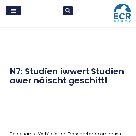
N7: Studien iwwert Studien
awer näischt geschitt!
De gesamte Verkéiers- an Transportproblem muss