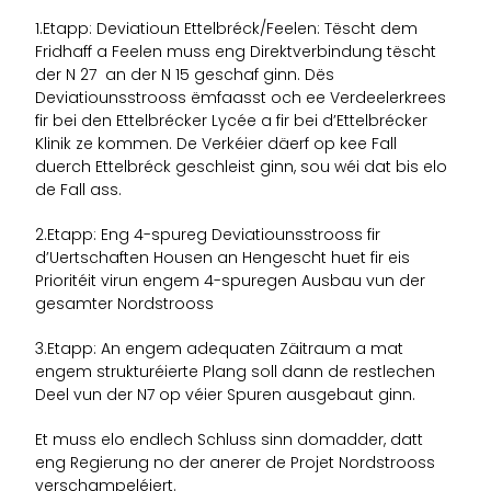
1.Etapp: Deviatioun Ettelbréck/Feelen: Tëscht dem
Fridhaff a Feelen muss eng Direktverbindung tëscht
der N 27 an der N 15 geschaf ginn. Dës
Deviatiounsstrooss ëmfaasst och ee Verdeelerkrees
fir bei den Ettelbrécker Lycée a fir bei d’Ettelbrécker
Klinik ze kommen. De Verkéier däerf op kee Fall
duerch Ettelbréck geschleist ginn, sou wéi dat bis elo
de Fall ass.
2.Etapp: Eng 4-spureg Deviatiounsstrooss fir
d’Uertschaften Housen an Hengescht huet fir eis
Prioritéit virun engem 4-spuregen Ausbau vun der
gesamter Nordstrooss
3.Etapp: An engem adequaten Zäitraum a mat
engem strukturéierte Plang soll dann de restlechen
Deel vun der N7 op véier Spuren ausgebaut ginn.
Et muss elo endlech Schluss sinn domadder, datt
eng Regierung no der anerer de Projet Nordstrooss
verschampeléiert.