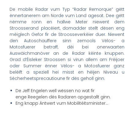
De mobile Radar vum Typ “Radar Remorque” gëtt
ënnertanerem am Norde vum Land agesat. Dee gëtt
nëmme ronn en hallwe Meter niewent dem
Stroosserand placéiert, domadder stellt dësen eng
méiglech Gefor fir de Stroosseverkéier duer. Niewent
den Autoschauffere sinn zemools Vëlos- a
Motosfuerer betraff, déi bei onerwaarten
Auswäichmanöver an de Radar kéinte knuppen.
Grad d’Éisleker Stroossen si virun allem am Fréijoer
oder Summer ënner Vëlos- a Motosfuerer ganz
beléift a speziell hei misst en héijen Niveau u
Sécherheetsprecautioune fir dës geholl ginn.
De Jeff
Engelen
well wëssen no wat fir
enge Reegelen dës Radaren opgestallt ginn.
Eng knapp Äntwert vum Mobilitéitsminister…