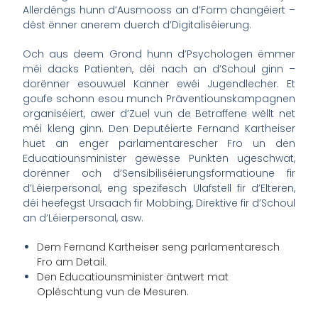
Allerdéngs hunn d’Ausmooss an d’Form changéiert –
dëst ënner anerem duerch d’Digitaliséierung.
Och aus deem Grond hunn d’Psychologen ëmmer
méi dacks Patienten, déi nach an d’Schoul ginn –
dorënner esouwuel Kanner ewéi Jugendlecher. Et
goufe schonn esou munch Präventiounskampagnen
organiséiert, awer d’Zuel vun de Betraffene wëllt net
méi kleng ginn. Den Deputéierte Fernand Kartheiser
huet an enger parlamentarescher Fro un den
Educatiounsminister gewësse Punkten ugeschwat,
dorënner och d’Sensibiliséierungsformatioune fir
d’Léierpersonal, eng spezifesch Ulafstell fir d’Elteren,
déi heefegst Ursaach fir Mobbing, Direktive fir d’Schoul
an d’Léierpersonal, asw.
Dem Fernand Kartheiser seng parlamentaresch
Fro am Detail.
Den Educatiounsminister äntwert mat
Oplëschtung vun de Mesuren.