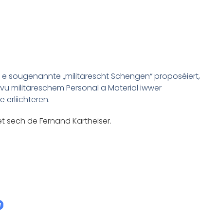
 e sougenannte „militärescht Schengen“ proposéiert,
 vu militäreschem Personal a Material iwwer
erliichteren.
eet sech de Fernand Kartheiser.