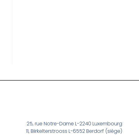
25, rue Notre-Dame L-2240 Luxembourg
11, Biirkelterstrooss L-6552 Berdorf (siège)