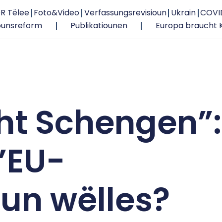
R Tëlee
Foto&Video
Verfassungsrevisioun
Ukrain
COVI
ounsreform
Publikatiounen
Europa braucht 
cht Schengen”:
’EU-
un wëlles?