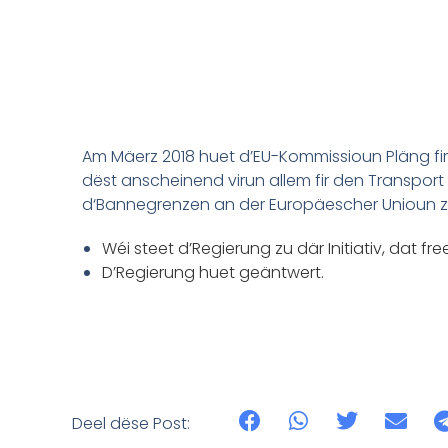
Am Mäerz 2018 huet d’EU-Kommissioun Pläng fir
dëst anscheinend virun allem fir den Transport
d‘Bannegrenzen an der Europäescher Unioun ze 
Wéi steet d’Regierung zu där Initiativ, dat fr
D’Regierung huet geäntwert.
Deel dëse Post: