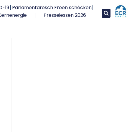
D-19
Parlamentaresch Froen schécken
Kernenergie
Presseiessen 2026