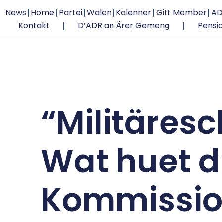
News
Home
Partei
Walen
Kalenner
Gitt Member
AD
Kontakt
D’ADR an Ärer Gemeng
Pensi
“Militäres
Wat huet d
Kommissio