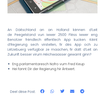
An Däitschland an an Holland kënnen d’Leit
de Peegelstand vun iwwer 2500 Flëss iwwer eng
Benotzer frëndlech ëffentlech App kucken. Kéint
d’Regierung sech virstellen, fir dës App och zu
Lëtzebuerg verfügbar ze maachen, fir datt d’Leit an
Zukunft besser virum Héichwaasser gewarnt ginn?
Eng parlamentaresch Nofro vum Fred Keup
Hei fannt Dir der Regierung hir Äntwert.
Deel dëse Post: