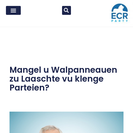
Mangel u Walpanneauen
zu Laaschte vu klenge
Parteien?