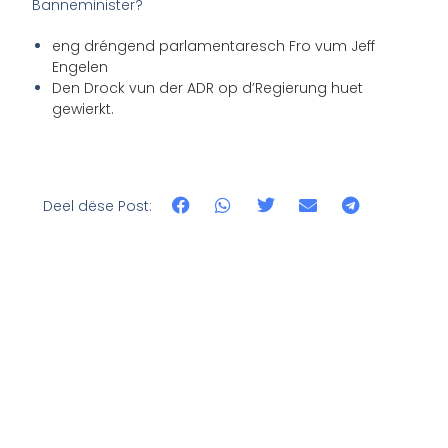
Banneminister?
eng dréngend parlamentaresch Fro vum Jeff
Engelen
Den Drock vun der ADR op d’Regierung huet
gewierkt.
Deel dëse Post: