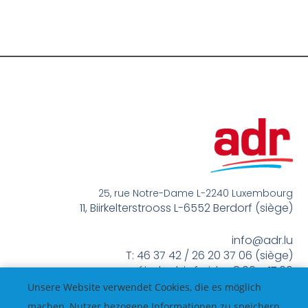
25, rue Notre-Dame L-2240 Luxembourg
11, Biirkelterstrooss L-6552 Berdorf (siège)
info@adr.lu
T: 46 37 42 / 26 20 37 06 (siège)
méindes bis freides 8:00 – 17:00
Unsere Website verwendet Cookies, die es möglich
machen, Nutzer bezogene Informationen zu speichern,