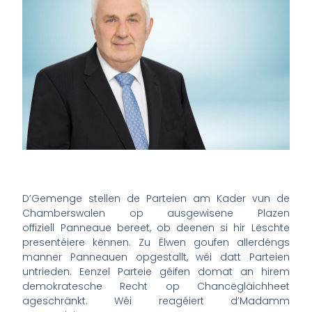
D’Gemenge stellen de Parteien am Kader vun de
Chamberswalen op ausgewisene Plazen
offiziell Panneaue bereet, ob deenen
si
hir Lëschte
presentéiere kënnen. Zu Ëlwen goufen allerdéngs
manner Panneauen opgestallt, wéi datt Parteien
untrieden. Eenzel Parteie géifen domat an hirem
demokratesche Recht op Chancëgläichheet
ageschränkt. Wéi reagéiert d’Madamm