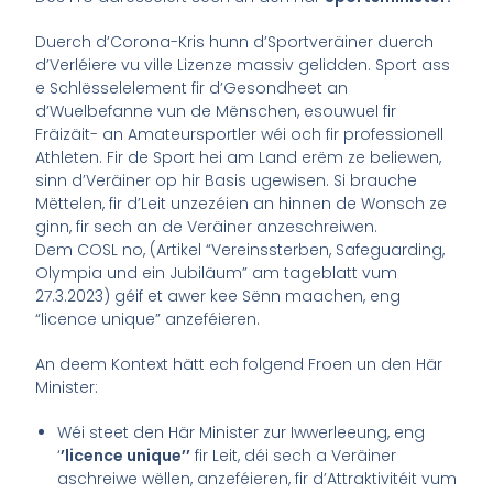
Duerch d’Corona-Kris hunn d’Sportveräiner duerch
d’Verléiere vu ville Lizenze massiv gelidden. Sport ass
e Schlësselelement fir d’Gesondheet an
d’Wuelbefanne vun de Mënschen, esouwuel fir
Fräizäit- an Amateursportler wéi och fir professionell
Athleten. Fir de Sport hei am Land erëm ze beliewen,
sinn d’Veräiner op hir Basis ugewisen. Si brauche
Mëttelen, fir d’Leit unzezéien an hinnen de Wonsch ze
ginn, fir sech an de Veräiner anzeschreiwen.
Dem COSL no, (Artikel “Vereinssterben, Safeguarding,
Olympia und ein Jubiläum” am tageblatt vum
27.3.2023) géif et awer kee Sënn maachen, eng
“licence unique” anzeféieren.
An deem Kontext hätt ech folgend Froen un den Här
Minister:
Wéi steet den Här Minister zur Iwwerleeung, eng
‘
’licence unique’’
fir Leit, déi sech a Veräiner
aschreiwe wëllen, anzeféieren, fir d’Attraktivitéit vum