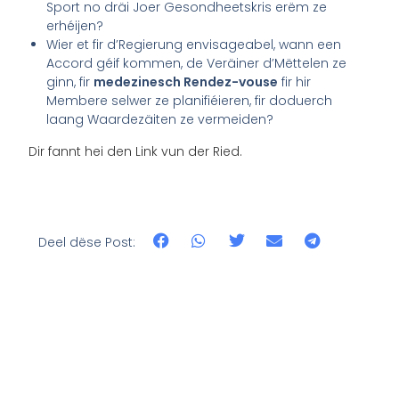
Sport no dräi Joer Gesondheetskris erëm ze
erhéijen?
Wier et fir d’Regierung envisageabel, wann een
Accord géif kommen, de Veräiner d’Mëttelen ze
ginn, fir
medezinesch Rendez-vouse
fir hir
Membere selwer ze planifiéieren, fir doduerch
laang Waardezäiten ze vermeiden?
Dir fannt hei den Link vun der Ried.
Deel dëse Post: