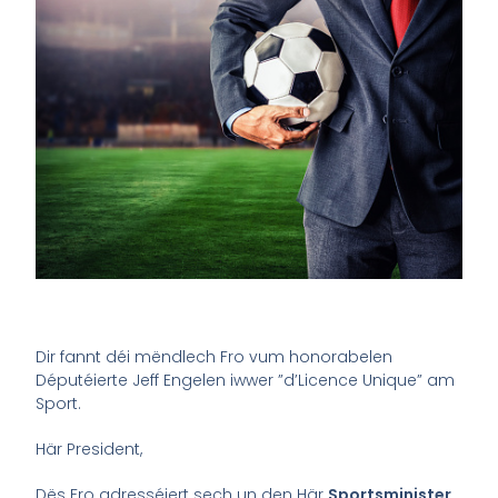
Dir fannt déi mëndlech Fro vum honorabelen
Députéierte Jeff Engelen iwwer ”d’Licence Unique” am
Sport.
Här President,
Dës Fro adresséiert sech un den Här
Sportsminister.