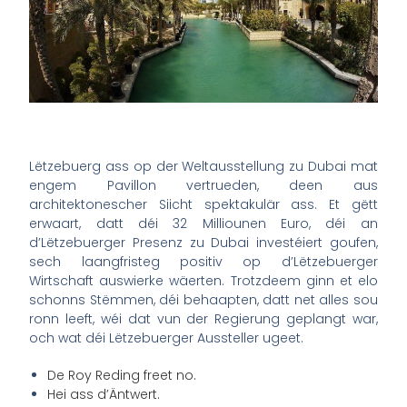
Lëtzebuerg ass op der Weltausstellung zu Dubai mat
engem Pavillon vertrueden, deen aus
architektonescher Siicht spektakulär ass. Et gëtt
erwaart, datt déi 32 Milliounen Euro, déi an
d’Lëtzebuerger Presenz zu Dubai investéiert goufen,
sech laangfristeg positiv op d’Lëtzebuerger
Wirtschaft auswierke wäerten. Trotzdeem ginn et elo
schonns Stëmmen, déi behaapten, datt net alles sou
ronn leeft, wéi dat vun der Regierung geplangt war,
och wat déi Lëtzebuerger Aussteller ugeet.
De Roy Reding freet no.
Hei ass d’Äntwert.