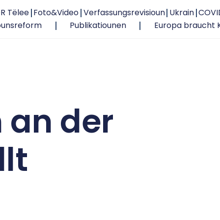
R Tëlee
Foto&Video
Verfassungsrevisioun
Ukrain
COVI
ounsreform
Publikatiounen
Europa braucht 
 an der
lt