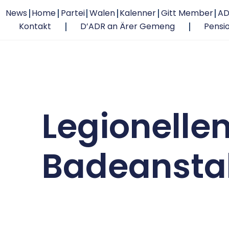
News
Home
Partei
Walen
Kalenner
Gitt Member
AD
Kontakt
D’ADR an Ärer Gemeng
Pensi
Legionellen
Badeanstal