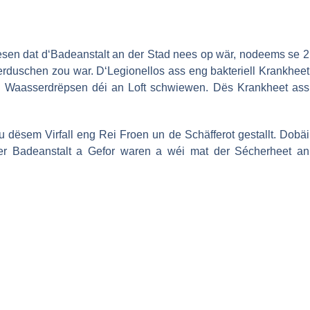
esen dat d‘Badeanstalt an der Stad nees op wär, nodeems se 2
duschen zou war. D‘Legionellos ass eng bakteriell Krankheet
te Waasserdrëpsen déi an Loft schwiewen. Dës Krankheet ass
dësem Virfall eng Rei Froen un de Schäfferot gestallt. Dobäi
er Badeanstalt a Gefor waren a wéi mat der Sécherheet an