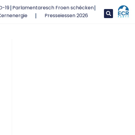
D-19
Parlamentaresch Froen schécken
Kernenergie
Presseiessen 2026