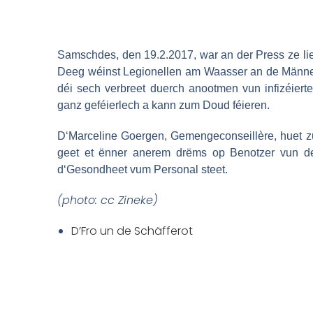
Samschdes, den 19.2.2017, war an der Press ze li
Deeg wéinst Legionellen am Waasser an de Männer
déi sech verbreet duerch anootmen vun infizéier
ganz geféierlech a kann zum Doud féieren.
D‘Marceline Goergen, Gemengeconseillère, huet zu 
geet et ënner anerem drëms op
Benotzer vun d
d‘Gesondheet vum Personal steet.
(photo: cc Zineke)
D’Fro un de Schäfferot