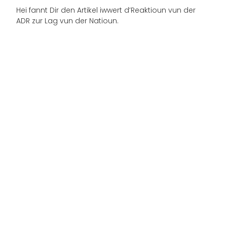
Hei fannt Dir den Artikel iwwert d’Reaktioun vun der
ADR zur Lag vun der Natioun.