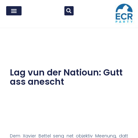
Lag vun der Natioun: Gutt
ass anescht
Dem Xavier Bettel seng net objektiv Meenung, datt