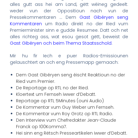
alles gutt ass hei am Land, gëtt wéineg gedeelt:
weder vun der Oppositioun nach vun de
Pressekommentaren … Dem
Gast Gibéryen seng
Kommentaren
um Radio direkt no der Ried vum
Premierminister sinn e gudde Resumee. Datt och net
alles richteg ass, wat esou gesot gëtt, beweist de
Gast Gibéryen och beim Thema Staatsschold
.
Mir hu fir Iech e puer Radios-Emissiounen
gelauschtert an och eng Pressemapp gemaach:
Dem Gast Gibéryen seng éischt Reaktioun no der
Ried vum Premier.
De Reportage op RTL no der Ried.
Kloertext um Fernseh iwwer d’Debatt.
Reportage op RTL 5Minutes (ouni Audio)
De Kommentar vum Guy Weber um Fernseh.
De Kommentar vum Roy Grotz op RTL Radio.
Den Interview vum Chefredakter Jean-Claude
Franck op 100Komma7.
Hei sinn eng Rëtsch Presseartikelen iwwer d’Debatt.