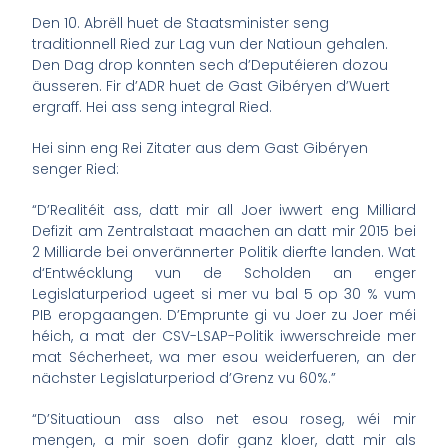
Den 10. Abrëll huet de Staatsminister seng
traditionnell Ried zur Lag vun der Natioun gehalen.
Den Dag drop konnten sech d’Deputéieren dozou
äusseren. Fir d’ADR huet de Gast Gibéryen d’Wuert
ergraff. Hei ass seng integral Ried.
Hei sinn eng Rei Zitater aus dem Gast Gibéryen
senger Ried:
“D’Realitéit ass, datt mir all Joer iwwert eng Milliard
Defizit am Zentralstaat maachen an datt mir 2015 bei
2 Milliarde bei onverännerter Politik dierfte landen. Wat
d‘Entwécklung vun de Scholden an enger
Legislaturperiod ugeet si mer vu bal 5 op 30 % vum
PIB eropgaangen. D’Emprunte gi vu Joer zu Joer méi
héich, a mat der CSV-LSAP-Politik iwwerschreide mer
mat Sécherheet, wa mer esou weiderfueren, an der
nächster Legislaturperiod d’Grenz vu 60%.”
“D’Situatioun ass also net esou roseg, wéi mir
mengen, a mir soen dofir ganz kloer, datt mir als