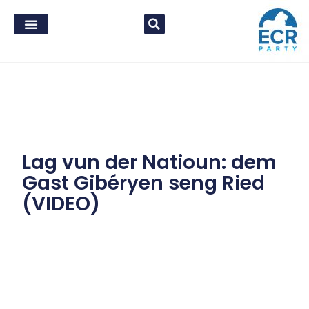
Lag vun der Natioun: dem
Gast Gibéryen seng Ried
(VIDEO)