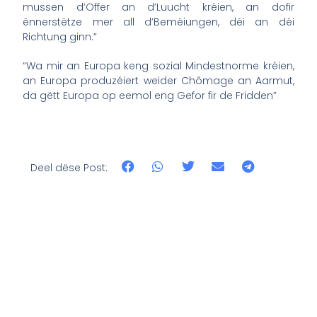
mussen d’Offer an d’Luucht kréien, an dofir
ënnerstëtze mer all d’Beméiungen, déi an déi
Richtung ginn.”
“Wa mir an Europa keng sozial Mindestnorme kréien,
an Europa produzéiert weider Chômage an Aarmut,
da gëtt Europa op eemol eng Gefor fir de Fridden”
Deel dëse Post: