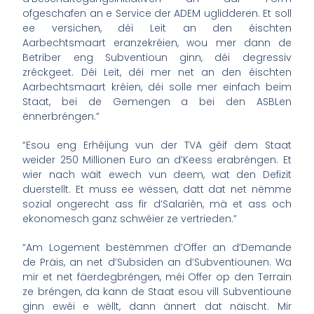
ofgeschafen an e Service der ADEM uglidderen. Et soll
ee versichen, déi Leit an den éischten
Aarbechtsmaart eranzekréien, wou mer dann de
Betriber eng Subventioun ginn, déi degressiv
zréckgeet. Déi Leit, déi mer net an den éischten
Aarbechtsmaart kréien, déi solle mer einfach beim
Staat, bei de Gemengen a bei den ASBLen
ënnerbréngen.”
“Esou eng Erhéijung vun der TVA géif dem Staat
weider 250 Millionen Euro an d’Keess erabréngen. Et
wier nach wäit ewech vun deem, wat den Defizit
duerstellt. Et muss ee wëssen, datt dat net nëmme
sozial ongerecht ass fir d’Salarién, mä et ass och
ekonomesch ganz schwéier ze vertrieden.”
“Am Logement bestëmmen d’Offer an d’Demande
de Präis, an net d’Subsiden an d’Subventiounen. Wa
mir et net fäerdegbréngen, méi Offer op den Terrain
ze bréngen, da kann de Staat esou vill Subventioune
ginn ewéi e wëllt, dann ännert dat näischt. Mir