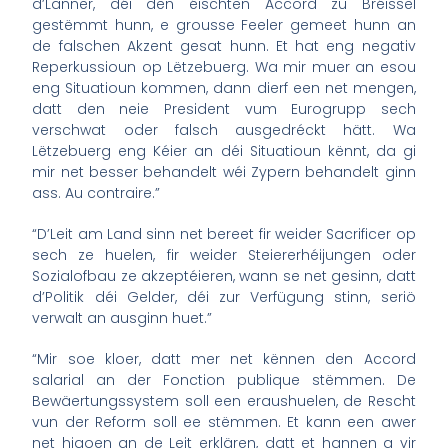
d’Länner, déi den éischten Accord zu Bréissel
gestëmmt hunn, e grousse Feeler gemeet hunn an
de falschen Akzent gesat hunn. Et hat eng negativ
Reperkussioun op Lëtzebuerg. Wa mir muer an esou
eng Situatioun kommen, dann dierf een net mengen,
datt den neie President vum Eurogrupp sech
verschwat oder falsch ausgedréckt hätt. Wa
Lëtzebuerg eng Kéier an déi Situatioun kënnt, da gi
mir net besser behandelt wéi Zypern behandelt ginn
ass. Au contraire.”
“D’Leit am Land sinn net bereet fir weider Sacrificer op
sech ze huelen, fir weider Steiererhéijungen oder
Sozialofbau ze akzeptéieren, wann se net gesinn, datt
d’Politik déi Gelder, déi zur Verfügung stinn, seriö
verwalt an ausginn huet.”
“Mir soe kloer, datt mer net kënnen den Accord
salarial an der Fonction publique stëmmen. De
Bewäertungssystem soll een eraushuelen, de Rescht
vun der Reform soll ee stëmmen. Et kann een awer
net higoen an de Leit erklären, datt et hannen a vir