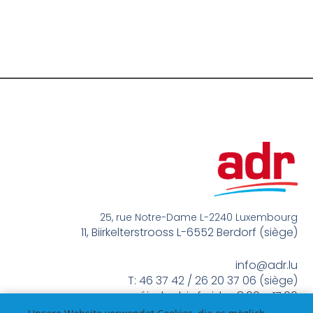
25, rue Notre-Dame L-2240 Luxembourg
11, Biirkelterstrooss L-6552 Berdorf (siège)
info@adr.lu
T: 46 37 42 / 26 20 37 06 (siège)
méindes bis freides 8:00 – 17:00