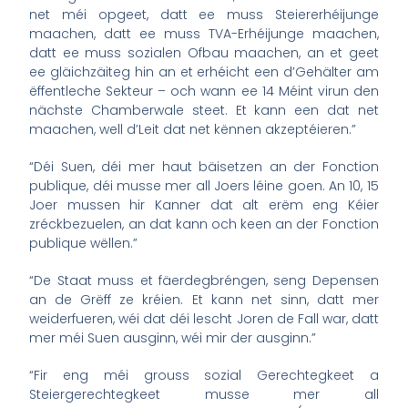
net méi opgeet, datt ee muss Steiererhéijunge
maachen, datt ee muss TVA-Erhéijunge maachen,
datt ee muss sozialen Ofbau maachen, an et geet
ee gläichzäiteg hin an et erhéicht een d’Gehälter am
ëffentleche Sekteur – och wann ee 14 Méint virun den
nächste Chamberwale steet. Et kann een dat net
maachen, well d’Leit dat net kënnen akzeptéieren.”
“Déi Suen, déi mer haut bäisetzen an der Fonction
publique, déi musse mer all Joers léine goen. An 10, 15
Joer mussen hir Kanner dat alt erëm eng Kéier
zréckbezuelen, an dat kann och keen an der Fonction
publique wëllen.”
“De Staat muss et fäerdegbréngen, seng Depensen
an de Grëff ze kréien. Et kann net sinn, datt mer
weiderfueren, wéi dat déi lescht Joren de Fall war, datt
mer méi Suen ausginn, wéi mir der ausginn.”
“Fir eng méi grouss sozial Gerechtegkeet a
Steiergerechtegkeet musse mer all