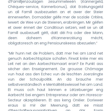
d’Familljenzoulagen zesummeleeën (Kannergeld,
Chèques-service, Kannerbonus), dat Erzéiungsgeld
un all Famill ausbezuelen an et awer der Steier
ënnerwerfen. Domadder géife mer de soziale Critère,
iwwert de Wee vun de Steieren, erabréngen. Mir géifen
et awer ënnert der Conditioun setzen, well se un all
Famill ausbezuelt gëtt, datt déi Fra oder dee Mann,
deen doheem d’Kannererzéiung mécht,
obligatoresch an eng Pensiounskeess abezuelen.”
“Mir hunn net de Problem, datt mer hei am Land net
genuch Aarbechtsplaze schafen. Firwat kréie mer eis
Leit net an den Aarbechtsmaart eran? Ee Punkt ass
sécher den Enseignement. De grousse Chômage
vun haut ass den Echec vun de leschten Joerzéngte
vun der Schoulpolitik. An da brauche mer
selbstverständlech e Mentalitéitswiessel hei am Land.
Et muss och haut kënnen e Lëtzebuerger eng
Aarbecht bei engem Entrepreneur oder am Horesca-
Secteur akzeptéieren. Et ass keng Onéier. Doriwwer
eraus si mir der Meenung, datt ee misst
d’Beschäftegungsinitiativen an där Form