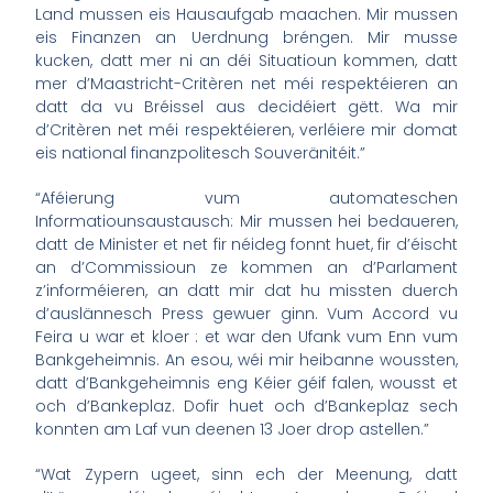
Land mussen eis Hausaufgab maachen. Mir mussen
eis Finanzen an Uerdnung bréngen. Mir musse
kucken, datt mer ni an déi Situatioun kommen, datt
mer d’Maastricht-Critèren net méi respektéieren an
datt da vu Bréissel aus decidéiert gëtt. Wa mir
d’Critèren net méi respektéieren, verléiere mir domat
eis national finanzpolitesch Souveränitéit.”
“Aféierung vum automateschen
Informatiounsaustausch: Mir mussen hei bedaueren,
datt de Minister et net fir néideg fonnt huet, fir d’éischt
an d’Commissioun ze kommen an d’Parlament
z’informéieren, an datt mir dat hu missten duerch
d’auslännesch Press gewuer ginn. Vum Accord vu
Feira u war et kloer : et war den Ufank vum Enn vum
Bankgeheimnis. An esou, wéi mir heibanne woussten,
datt d’Bankgeheimnis eng Kéier géif falen, wousst et
och d’Bankeplaz. Dofir huet och d’Bankeplaz sech
konnten am Laf vun deenen 13 Joer drop astellen.”
“Wat Zypern ugeet, sinn ech der Meenung, datt