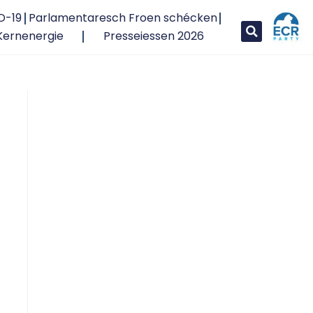
D-19
Parlamentaresch Froen schécken
Kernenergie
Presseiessen 2026