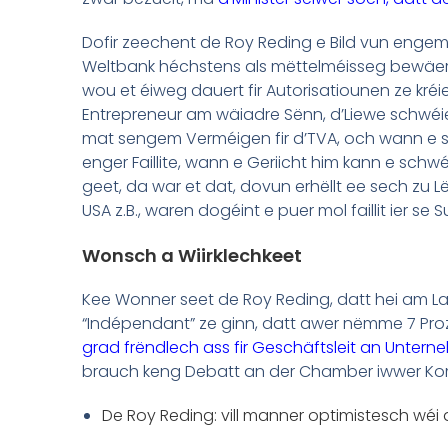
Dofir zeechent de Roy Reding e Bild vun eng
Weltbank héchstens als mëttelméisseg bewäer
wou et éiweg dauert fir Autorisatiounen ze kr
Entrepreneur am wäiadre Sënn, d’Liewe schwéi
mat sengem Verméigen fir d’TVA, och wann e se
enger Faillite, wann e Geriicht him kann e schwé
geet, da war et dat, dovun erhëllt ee sech zu Lë
USA z.B., waren dogéint e puer mol faillit ier se
Wonsch a Wiirklechkeet
Kee Wonner seet de Roy Reding, datt hei am Lan
“Indépendant” ze ginn, datt awer nëmme 7 Pro
grad frëndlech ass fir Geschäftsleit an Untern
brauch keng Debatt an der Chamber iwwer Kompet
De Roy Reding: vill manner optimistesch wéi d