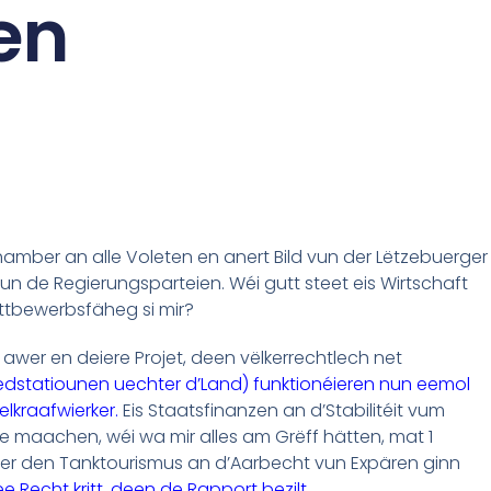
en
mber an alle Voleten en anert Bild vun der Lëtzebuerger
un de Regierungsparteien. Wéi gutt steet eis Wirtschaft
ttbewerbsfäheg si mir?
 awer en deiere Projet, deen vëlkerrechtlech net
Luedstatiounen uechter d’Land) funktionéieren nun eemol
kraafwierker.
Eis Staatsfinanzen an d’Stabilitéit vum
ze maachen, wéi wa mir alles am Grëff hätten, mat 1
wwer den Tanktourismus an d’Aarbecht vun Expären ginn
ee Recht kritt, deen de Rapport bezilt.