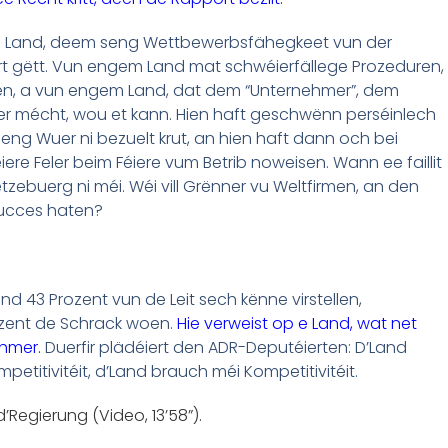
em Land, deem seng Wettbewerbsfähegkeet vun der
t gëtt. Vun engem Land mat schwéierfällege Prozeduren,
éien, a vun engem Land, dat dem “Unternehmer”, dem
er mécht, wou et kann. Hien haft geschwënn perséinlech
ng Wuer ni bezuelt krut, an hien haft dann och bei
iere Feler beim Féiere vum Betrib noweisen. Wann ee faillit
tzebuerg ni méi. Wéi vill Grënner vu Weltfirmen, an den
 Succes haten?
d 43 Prozent vun de Leit sech kënne virstellen,
zent de Schrack woen.
Hie verweist op e Land, wat net
ehmer.
Duerfir plädéiert den ADR-Deputéierten: D’Land
itivitéit, d’Land brauch méi Kompetitivitéit.
’Regierung (Video, 13’58”).