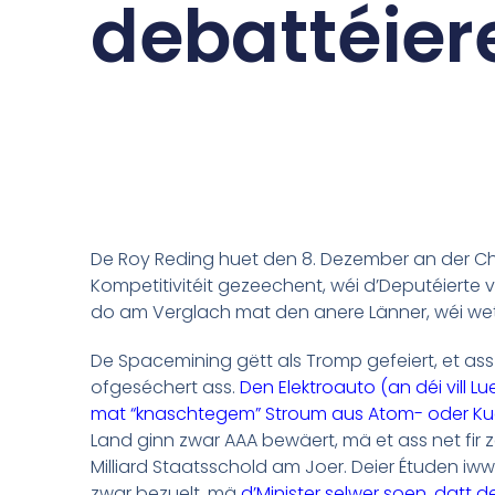
debattéier
De Roy Reding huet den 8. Dezember an der Cha
Kompetitivitéit gezeechent, wéi d’Deputéierte v
do am Verglach mat den anere Länner, wéi we
De Spacemining gëtt als Tromp gefeiert, et ass
ofgeséchert ass.
Den Elektroauto (an déi vill 
mat “knaschtegem” Stroum aus Atom- oder Kuel
Land ginn zwar AAA bewäert, mä et ass net fir 
Milliard Staatsschold am Joer. Deier Étuden i
zwar bezuelt, mä
d’Minister selwer soen, datt d