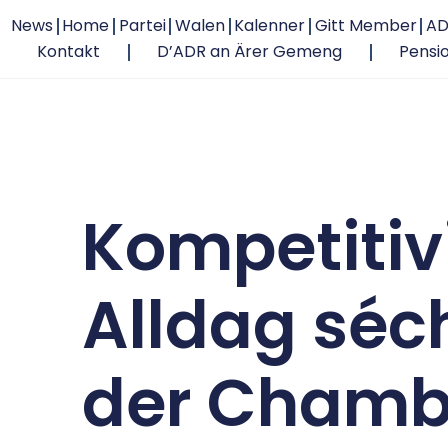
News
Home
Partei
Walen
Kalenner
Gitt Member
AD
Kontakt
D’ADR an Ärer Gemeng
Pensi
Kompetitiv
Alldag séc
der Chamb