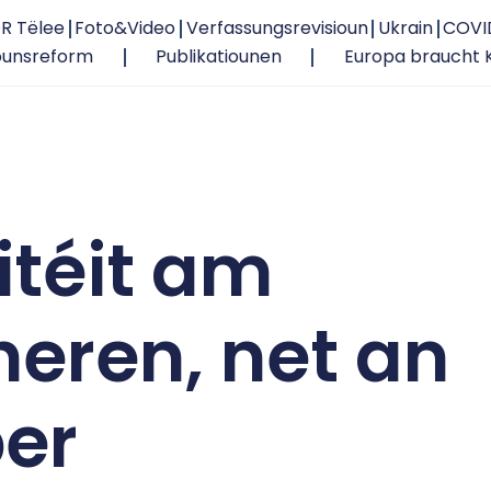
R Tëlee
Foto&Video
Verfassungsrevisioun
Ukrain
COVI
ounsreform
Publikatiounen
Europa braucht 
itéit am
heren, net an
er