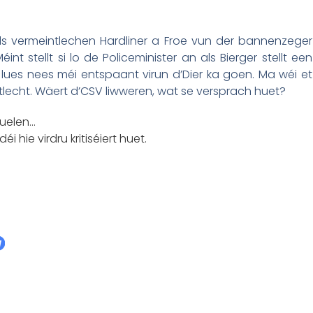
s vermeintlechen Hardliner a Froe vun der bannenzeger
nt stellt si lo de Policeminister an als Bierger stellt een
lues nees méi entspaant virun d’Dier ka goen. Ma wéi et
entlecht. Wäert d’CSV liwweren, wat se versprach huet?
Zuelen…
i hie virdru kritiséiert huet.