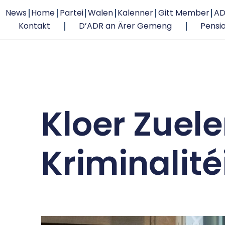
News
Home
Partei
Walen
Kalenner
Gitt Member
AD
Kontakt
D’ADR an Ärer Gemeng
Pensi
Kloer Zuele
Kriminalitéi