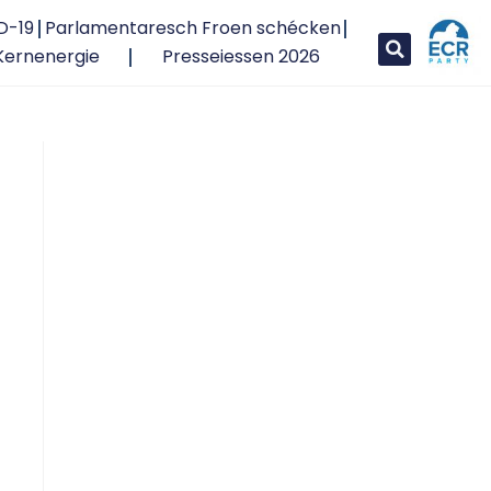
D-19
Parlamentaresch Froen schécken
Kernenergie
Presseiessen 2026