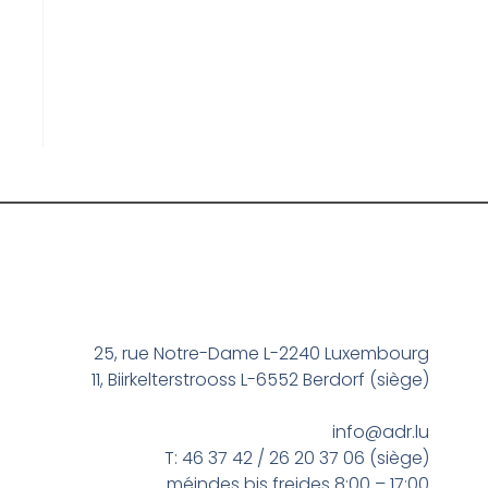
25, rue Notre-Dame L-2240 Luxembourg
11, Biirkelterstrooss L-6552 Berdorf (siège)
info@adr.lu
T: 46 37 42 / 26 20 37 06 (siège)
méindes bis freides 8:00 – 17:00