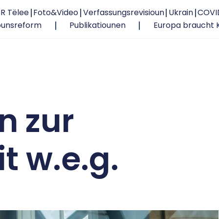
R Tëlee
Foto&Video
Verfassungsrevisioun
Ukrain
COVI
ounsreform
Publikatiounen
Europa braucht 
n zur
t w.e.g.