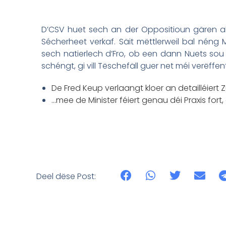
D’CSV huet sech an der Oppositioun gären al
Sécherheet verkaf. Säit mëttlerweil bal néng Méi
sech natierlech d’Fro, ob een dann Nuets sou 
schéngt, gi vill Tëschefäll guer net méi verëff
De Fred Keup verlaangt kloer an detailléiert 
…mee de Minister féiert genau déi Praxis fort, dé
Deel dëse Post: