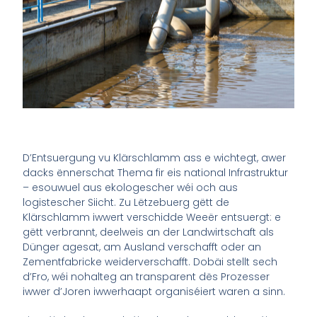
D’Entsuergung vu Klärschlamm ass e wichtegt, awer
dacks ënnerschat Thema fir eis national Infrastruktur
– esouwuel aus ekologescher wéi och aus
logistescher Siicht. Zu Lëtzebuerg gëtt de
Klärschlamm iwwert verschidde Weeër entsuergt: e
gëtt verbrannt, deelweis an der Landwirtschaft als
Dünger agesat, am Ausland verschafft oder an
Zementfabricke weiderverschafft. Dobäi stellt sech
d’Fro, wéi nohalteg an transparent dës Prozesser
iwwer d’Joren iwwerhaapt organiséiert waren a sinn.