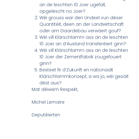
an de leschten 10 Joer ugefall,
opgelëscht no Joer?
Wéi grouss war den Undeel vun dëser
Quantitéit, deen an der Landwirtschaft
oder am Gaardebau verwäert gouf?
Wéi vill Klärschlamm ass an de leschten
10 Joer an d’Ausland transferéiert ginn?
Wéi vill Klärschlamm ass an de leschten
10 Joer der Zementfabrik zougefouert
ginn?
Besteet fir d’Zukunft en nationaalt
Klärschlammkonzept, a wa jo, wéi gesäit
dëst aus?
Mat déiwem Respekt,
Michel Lemaire
Deputéierten