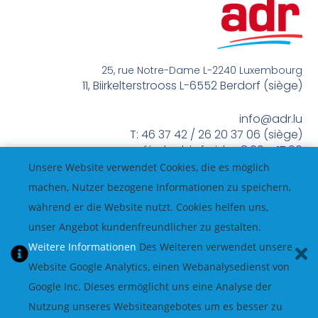
25, rue Notre-Dame L-2240 Luxembourg
11, Biirkelterstrooss L-6552 Berdorf (siège)
info@adr.lu
T: 46 37 42 / 26 20 37 06 (siège)
méindes bis freides 8:00 – 17:00
Unsere Website verwendet Cookies, die es möglich
machen, Nutzer bezogene Informationen zu speichern,
während er die Website nutzt. Cookies helfen uns,
unser Angebot kundenfreundlicher zu gestalten.
Weitere Informationen
Des Weiteren verwendet unsere
Website Google Analytics, einen Webanalysedienst von
Google Inc. Dieses ermöglicht uns eine Analyse der
Nutzung unseres Websiteangebotes um es besser zu