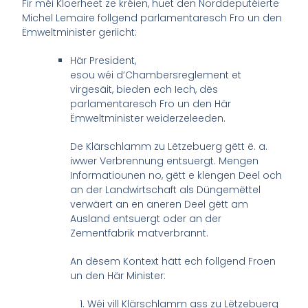
Fir méi Kloerheet ze kréien, huet den Norddeputéierte
Michel Lemaire follgend parlamentaresch Fro un den
Ëmweltminister geriicht:
Här President,
esou wéi d’Chambersreglement et
virgesäit, bieden ech Iech, dës
parlamentaresch Fro un den Här
Ëmweltminister weiderzeleeden.
De Klärschlamm zu Lëtzebuerg gëtt ë. a.
iwwer Verbrennung entsuergt. Mengen
Informatiounen no, gëtt e klengen Deel och
an der Landwirtschaft als Düngemëttel
verwäert an en aneren Deel gëtt am
Ausland entsuergt oder an der
Zementfabrik matverbrannt.
An dësem Kontext hätt ech follgend Froen
un den Här Minister:
Wéi vill Klärschlamm ass zu Lëtzebuerg