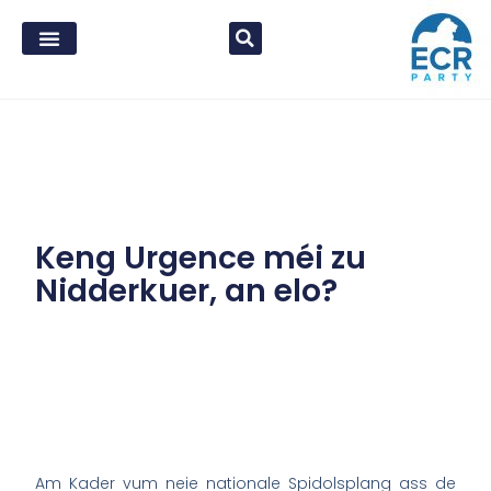
Keng Urgence méi zu
Nidderkuer, an elo?
Am Kader vum
neie
nationale Spidolsplang ass de