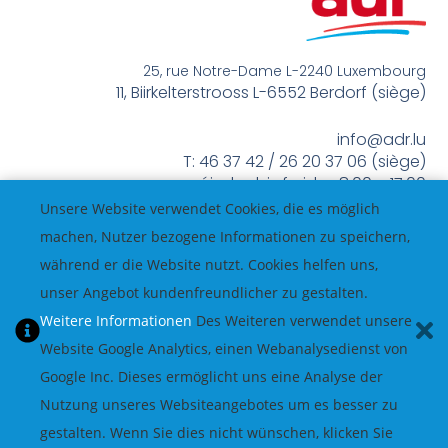
25, rue Notre-Dame L-2240 Luxembourg
11, Biirkelterstrooss L-6552 Berdorf (siège)
info@adr.lu
T: 46 37 42 / 26 20 37 06 (siège)
méindes bis freides 8:00 – 17:00
Unsere Website verwendet Cookies, die es möglich
machen, Nutzer bezogene Informationen zu speichern,
während er die Website nutzt. Cookies helfen uns,
unser Angebot kundenfreundlicher zu gestalten.
Weitere Informationen
Des Weiteren verwendet unsere
Website Google Analytics, einen Webanalysedienst von
Google Inc. Dieses ermöglicht uns eine Analyse der
Nutzung unseres Websiteangebotes um es besser zu
gestalten. Wenn Sie dies nicht wünschen, klicken Sie