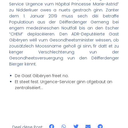
Service Urgence vum Hôpital Princesse Marie-Astrid”
zu Nidderkuer owes a nuets gestrach ginn. Zanter
dem 1. Januar 2019 muss sech déi betraffe
Populatioun aus der Déifferdenger Gemeng bei
engem medezineschen Noutfall bis an den Escher
“CHEM” deplacéieren. Den ADR-Deputéierte Gast
Gibéryen
wëll vum Gesondheetsminister wëssen, ob
zousätzlech Moossname geholl gi sinn, fir datt et zu
kenger Verschlechterung vun der
Gesondheetsversuergung vun den Déifferdenger
Bierger kënnt.
De Gast Gibéryen freet no.
Et steet fest: Urgence-Servicer ginn ofgebaut an
zentraliséiert…
Deel dëse Post: